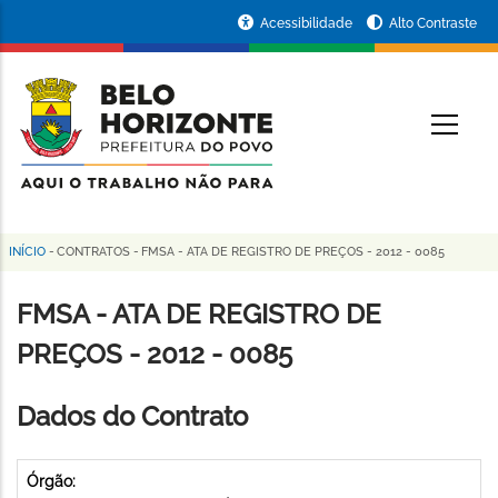
Pular
Portal
Acessibilidade
Alto Contraste
para
da
o
conteúdo
Prefeitura
O
principal
de
Belo
Horizonte
INÍCIO
-
CONTRATOS
-
FMSA - ATA DE REGISTRO DE PREÇOS - 2012 - 0085
Trilha
de
FMSA - ATA DE REGISTRO DE
navegação
PREÇOS - 2012 - 0085
Dados do Contrato
Órgão: