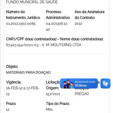
FUNDO MUNICIPAL DE SAÚDE
Número do
Processo
Ano da Assinatura
Instrumento Jurídico:
Administrativo:
do Contrato:
01.2012.2302.0085
04.001306.11-
2012
42
CNPJ/CPF do(a) contratado(a) - Nome do(a) contratado(a):
67.403.154/0001-03 - A. M. MOLITERNO LTDA
Objeto:
MATERIAIS PARA DOAÇAO
Vigência:
Licitação de
Modalidade da
18-FEB-12 a 17-FEB-
Origem:
licitação:
13
157/2011
PREGAO
Prazo:
Tipo do Prazo:
12
Mês