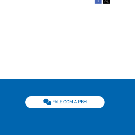
be
FALE COM A
PBH