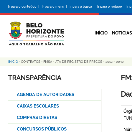
Pular
Ir para o conteúdo |
Ir para o menu |
Ir para a busca |
Ir para o rodapé |
Ir 
para
o
conteúdo
principal
INÍCIO
NOTÍCIAS
INÍCIO
-
CONTRATOS
-
FMSA - ATA DE REGISTRO DE PREÇOS - 2012 - 0030
Trilha
de
FMS
TRANSPARÊNCIA
navegação
Dad
AGENDA DE AUTORIDADES
CAIXAS ESCOLARES
Órg
COMPRAS DIRETAS
FUN
CONCURSOS PÚBLICOS
Núme