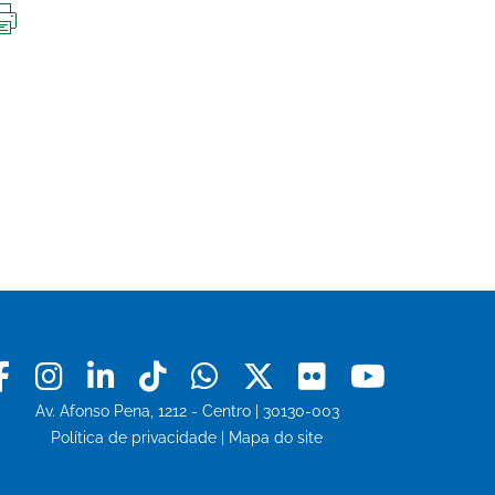
IMPRIMIR
ESTA
PÁGINA
Facebook
Instagram
Linkedin
Tiktok
Whatsapp
X
Flickr
Youtu
Av. Afonso Pena, 1212 - Centro | 30130-003
Política de privacidade
|
Mapa do site