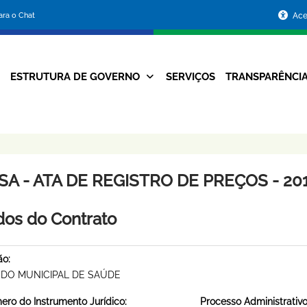
Portal
para o Chat
Ace
da
Prefeitura
ESTRUTURA DE GOVERNO
SERVIÇOS
TRANSPARÊNCI
Navegação
de
Principal
Belo
Horizonte
A - ATA DE REGISTRO DE PREÇOS - 201
os do Contrato
ão:
DO MUNICIPAL DE SAÚDE
ro do Instrumento Jurídico:
Processo Administrativo