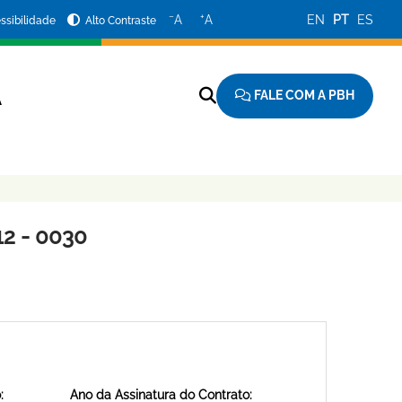
−
+
A
A
EN
PT
ES
ssibilidade
Alto Contraste
FALE COM A PBH
A
2 - 0030
:
Ano da Assinatura do Contrato: