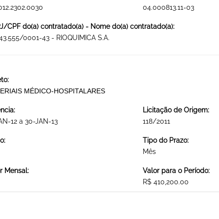
012.2302.0030
04.000813.11-03
/CPF do(a) contratado(a) - Nome do(a) contratado(a):
43.555/0001-43 - RIOQUIMICA S.A.
to:
ERIAIS MÉDICO-HOSPITALARES
ncia:
Licitação de Origem:
AN-12 a 30-JAN-13
118/2011
o:
Tipo do Prazo:
Mês
r Mensal:
Valor para o Período:
R$ 410,200.00