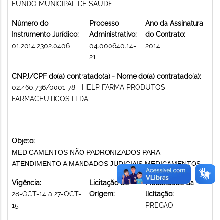
FUNDO MUNICIPAL DE SAÚDE
Número do
Processo
Ano da Assinatura
Instrumento Jurídico:
Administrativo:
do Contrato:
01.2014.2302.0406
04.000640.14-
2014
21
CNPJ/CPF do(a) contratado(a) - Nome do(a) contratado(a):
02.460.736/0001-78 - HELP FARMA PRODUTOS
FARMACEUTICOS LTDA.
Objeto:
MEDICAMENTOS NÃO PADRONIZADOS PARA
ATENDIMENTO A MANDADOS JUDICIAIS MEDICAMENTOS
Vigência:
Licitação de
Modalidade da
28-OCT-14 a 27-OCT-
Origem:
licitação:
15
PREGAO