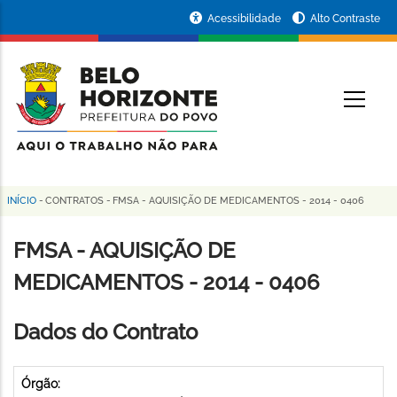
Pular
Portal
Acessibilidade
Alto Contraste
para
da
o
conteúdo
Prefeitura
O
principal
de
Belo
Horizonte
INÍCIO
-
CONTRATOS
-
FMSA - AQUISIÇÃO DE MEDICAMENTOS - 2014 - 0406
Trilha
de
FMSA - AQUISIÇÃO DE
navegação
MEDICAMENTOS - 2014 - 0406
Dados do Contrato
Órgão: