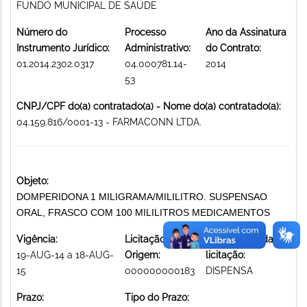
FUNDO MUNICIPAL DE SAÚDE
Número do
Processo
Ano da Assinatura
Instrumento Jurídico:
Administrativo:
do Contrato:
01.2014.2302.0317
04.000781.14-
2014
53
CNPJ/CPF do(a) contratado(a) - Nome do(a) contratado(a):
04.159.816/0001-13 - FARMACONN LTDA.
Objeto:
DOMPERIDONA 1 MILIGRAMA/MILILITRO. SUSPENSAO
ORAL, FRASCO COM 100 MILILITROS MEDICAMENTOS
Vigência:
Licitação de
Modalidade da
19-AUG-14 a 18-AUG-
Origem:
licitação:
15
000000000183
DISPENSA
Prazo:
Tipo do Prazo: