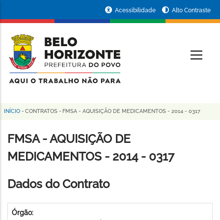
Pular
Portal
Acessibilidade
Alto Contraste
para
da
o
conteúdo
Prefeitura
O
principal
de
Belo
Horizonte
INÍCIO
-
CONTRATOS
-
FMSA - AQUISIÇÃO DE MEDICAMENTOS - 2014 - 0317
Trilha
de
FMSA - AQUISIÇÃO DE
navegação
MEDICAMENTOS - 2014 - 0317
Dados do Contrato
Órgão: