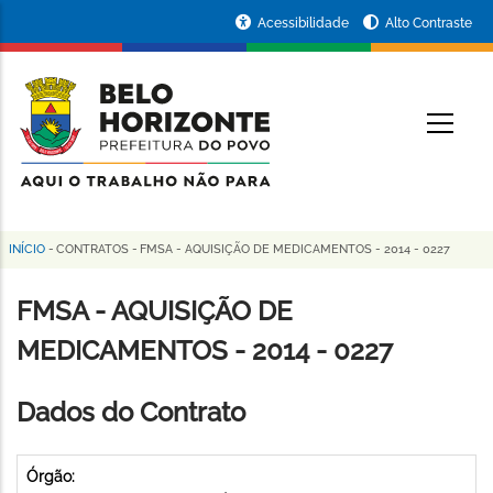
Pular
Portal
Acessibilidade
Alto Contraste
para
da
o
conteúdo
Prefeitura
O
principal
de
Belo
Horizonte
INÍCIO
-
CONTRATOS
-
FMSA - AQUISIÇÃO DE MEDICAMENTOS - 2014 - 0227
Trilha
de
FMSA - AQUISIÇÃO DE
navegação
MEDICAMENTOS - 2014 - 0227
Dados do Contrato
Órgão: