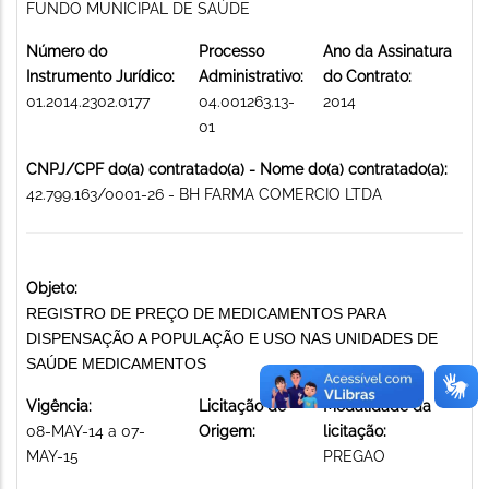
FUNDO MUNICIPAL DE SAÚDE
Número do
Processo
Ano da Assinatura
Instrumento Jurídico:
Administrativo:
do Contrato:
01.2014.2302.0177
04.001263.13-
2014
01
CNPJ/CPF do(a) contratado(a) - Nome do(a) contratado(a):
42.799.163/0001-26 - BH FARMA COMERCIO LTDA
Objeto:
REGISTRO DE PREÇO DE MEDICAMENTOS PARA
DISPENSAÇÃO A POPULAÇÃO E USO NAS UNIDADES DE
SAÚDE MEDICAMENTOS
Vigência:
Licitação de
Modalidade da
08-MAY-14 a 07-
Origem:
licitação:
MAY-15
PREGAO