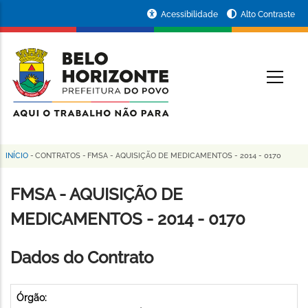
Pular
Portal
Acessibilidade
Alto Contraste
para
da
o
conteúdo
Prefeitura
O
principal
de
Belo
Horizonte
INÍCIO
-
CONTRATOS
-
FMSA - AQUISIÇÃO DE MEDICAMENTOS - 2014 - 0170
Trilha
de
FMSA - AQUISIÇÃO DE
navegação
MEDICAMENTOS - 2014 - 0170
Dados do Contrato
Órgão: