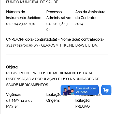
FUNDO MUNICIPAL DE SAÚDE
Número do
Processo
Ano da Assinatura
Instrumento Jurídico:
Administrativo:
do Contrato:
01.2014.2302.0170
04.001258.13-
2014
63
CNPJ/CPF do(a) contratado(a) - Nome do(a) contratado(a):
33.247.743/0035-69 - GLAXOSMITHKLINE BRASIL LTDA.
Objeto:
REGISTRO DE PREÇOS DE MEDICAMENTOS PARA
DISPENSAÇAO A POPULAÇAO E USO NA UNIDADES DE
SAUDE MEDICAMENTOS
Vigência:
Licitação de
Modalidade da
08-MAY-14 a 07-
Origem:
licitação:
MAY-15
PREGAO