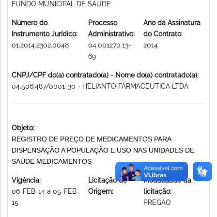
FUNDO MUNICIPAL DE SAÚDE
Número do
Processo
Ano da Assinatura
Instrumento Jurídico:
Administrativo:
do Contrato:
01.2014.2302.0048
04.001270.13-
2014
69
CNPJ/CPF do(a) contratado(a) - Nome do(a) contratado(a):
04.506.487/0001-30 - HELIANTO FARMACEUTICA LTDA
Objeto:
REGISTRO DE PREÇO DE MEDICAMENTOS PARA
DISPENSAÇÃO A POPULAÇÃO E USO NAS UNIDADES DE
SAÚDE MEDICAMENTOS
Vigência:
Licitação de
Modalidade da
06-FEB-14 a 05-FEB-
Origem:
licitação:
15
PREGAO