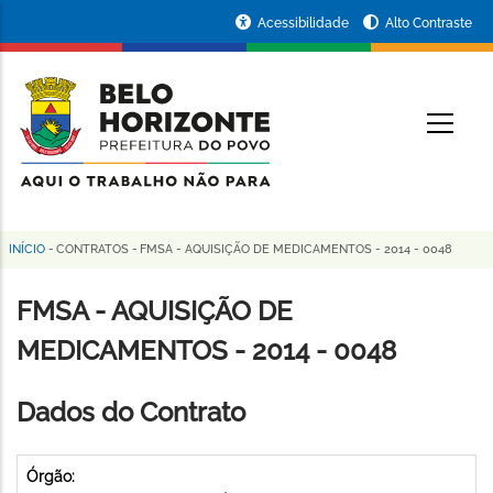
Pular
Portal
Acessibilidade
Alto Contraste
para
da
o
conteúdo
Prefeitura
O
principal
de
Belo
Horizonte
INÍCIO
-
CONTRATOS
-
FMSA - AQUISIÇÃO DE MEDICAMENTOS - 2014 - 0048
Trilha
de
FMSA - AQUISIÇÃO DE
navegação
MEDICAMENTOS - 2014 - 0048
Dados do Contrato
Órgão: