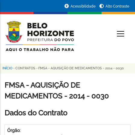
Pular
Portal
Acessibilidade
Alto Contraste
para
da
o
conteúdo
Prefeitura
O
principal
de
Belo
Horizonte
INÍCIO
-
CONTRATOS
-
FMSA - AQUISIÇÃO DE MEDICAMENTOS - 2014 - 0030
Trilha
de
FMSA - AQUISIÇÃO DE
navegação
MEDICAMENTOS - 2014 - 0030
Dados do Contrato
Órgão: