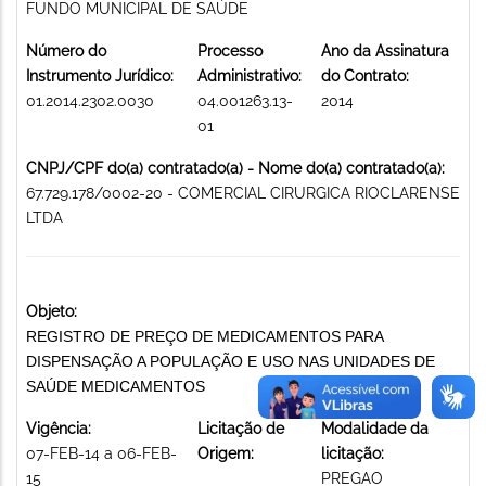
FUNDO MUNICIPAL DE SAÚDE
Número do
Processo
Ano da Assinatura
Instrumento Jurídico:
Administrativo:
do Contrato:
01.2014.2302.0030
04.001263.13-
2014
01
CNPJ/CPF do(a) contratado(a) - Nome do(a) contratado(a):
67.729.178/0002-20 - COMERCIAL CIRURGICA RIOCLARENSE
LTDA
Objeto:
REGISTRO DE PREÇO DE MEDICAMENTOS PARA
DISPENSAÇÃO A POPULAÇÃO E USO NAS UNIDADES DE
SAÚDE MEDICAMENTOS
Vigência:
Licitação de
Modalidade da
07-FEB-14 a 06-FEB-
Origem:
licitação:
15
PREGAO