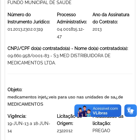
FUNDO MUNICIPAL DE SAÚDE
Número do
Processo
Ano da Assinatura
Instrumento Jurídico:
Administrativo:
do Contrato:
01.2013.2302.0319
04.001815.12-
2013
47
CNPJ/CPF do(a) contratado(a) - Nome do(a) contratado(a):
09.660.958/0001-83 - S3 MED DISTRIBUIDORA DE
MEDICAMENTOS LTDA.
Objeto:
medicamentos injet¿veis para uso nas unidades de sa¿de
MEDICAMENTOS
Vigência:
Licitação de
Modalidade da
19-JUN-13 a 18-JUN-
Origem:
licitação:
14
2322012
PREGAO