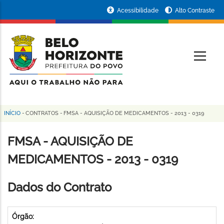
Pular
Portal
Acessibilidade
Alto Contraste
para
da
o
conteúdo
Prefeitura
O
principal
de
Belo
Horizonte
INÍCIO
-
CONTRATOS
-
FMSA - AQUISIÇÃO DE MEDICAMENTOS - 2013 - 0319
Trilha
de
FMSA - AQUISIÇÃO DE
navegação
MEDICAMENTOS - 2013 - 0319
Dados do Contrato
Órgão: