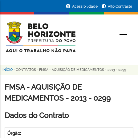
Pular
Portal
Acessibilidade
Alto Contraste
para
da
o
conteúdo
Prefeitura
O
principal
de
Belo
Horizonte
INÍCIO
-
CONTRATOS
-
FMSA - AQUISIÇÃO DE MEDICAMENTOS - 2013 - 0299
Trilha
de
FMSA - AQUISIÇÃO DE
navegação
MEDICAMENTOS - 2013 - 0299
Dados do Contrato
Órgão: