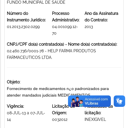
FUNDO MUNICIPAL DE SAÚDE
Número do
Processo
Ano da Assinatura
Instrumento Jurídico:
Administrativo:
do Contrato:
01.2013.2302.0299
04.001099.12-
2013
70
CNPJ/CPF do(a) contratado(a) - Nome do(a) contratado(a):
02.460.736/0001-78 - HELP FARMA PRODUTOS
FARMACEUTICOS LTDA.
Objeto:
Fornecimento de medicamentos n¿o padronizados para
atender mandados judiciais MEDICAMENTOS
Vigência:
Licitação de
Modalidade da
08-JUL-13 a 07-JUL-
Origem:
licitação:
14
0032012
INEXIGIVEL