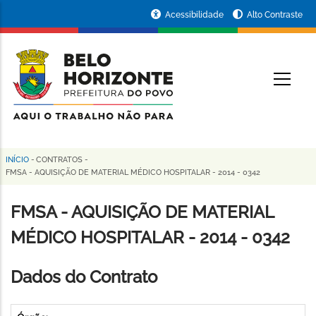
Pular
Portal
Acessibilidade
Alto Contraste
para
da
o
conteúdo
Prefeitura
O
principal
de
Belo
Horizonte
INÍCIO
-
CONTRATOS
-
Trilha
FMSA - AQUISIÇÃO DE MATERIAL MÉDICO HOSPITALAR - 2014 - 0342
de
FMSA - AQUISIÇÃO DE MATERIAL
navegação
MÉDICO HOSPITALAR - 2014 - 0342
Dados do Contrato