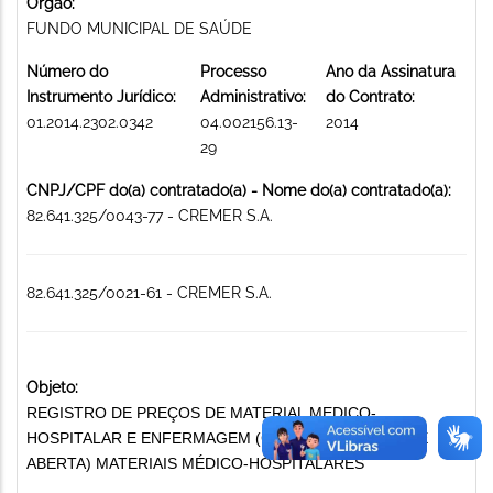
Órgão:
FUNDO MUNICIPAL DE SAÚDE
Número do
Processo
Ano da Assinatura
Instrumento Jurídico:
Administrativo:
do Contrato:
01.2014.2302.0342
04.002156.13-
2014
29
CNPJ/CPF do(a) contratado(a) - Nome do(a) contratado(a):
82.641.325/0043-77 - CREMER S.A.
82.641.325/0021-61 - CREMER S.A.
Objeto:
REGISTRO DE PREÇOS DE MATERIAL MEDICO-
HOSPITALAR E ENFERMAGEM (COMPRESSA DE GAZE
ABERTA) MATERIAIS MÉDICO-HOSPITALARES