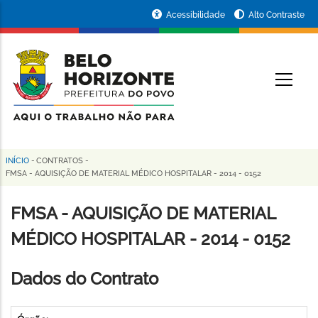
Pular
Portal
Acessibilidade
Alto Contraste
para
da
o
conteúdo
Prefeitura
O
principal
de
Belo
Horizonte
INÍCIO
-
CONTRATOS
-
Trilha
FMSA - AQUISIÇÃO DE MATERIAL MÉDICO HOSPITALAR - 2014 - 0152
de
FMSA - AQUISIÇÃO DE MATERIAL
navegação
MÉDICO HOSPITALAR - 2014 - 0152
Dados do Contrato