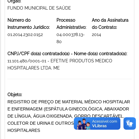
Órgão:
FUNDO MUNICIPAL DE SAÚDE
Número do
Processo
Ano da Assinatura
Instrumento Jurídico:
Administrativo:
do Contrato:
01.2014.2302.0152
04.000378.13-
2014
80
CNPJ/CPF do(a) contratado(a) - Nome do(a) contratado(a):
11.101.480/0001-01 - EFETIVE PRODUTOS MEDICO
HOSPITALARES LTDA. ME
Objeto:
REGISTRO DE PREÇO DE MATERIAL MÉDICO HOSPITALAR
E ENFERMAGEM (ESPÁTULA GINECOLÓGICA, ABAIXADOR
DE LÍNGUA, ÁGUA OXIGENADA, GORRO DESCARTÁVEL,
COLETOR DE URINA E OUTROS MATERIAIS MÉDICO-
HOSPITALARES