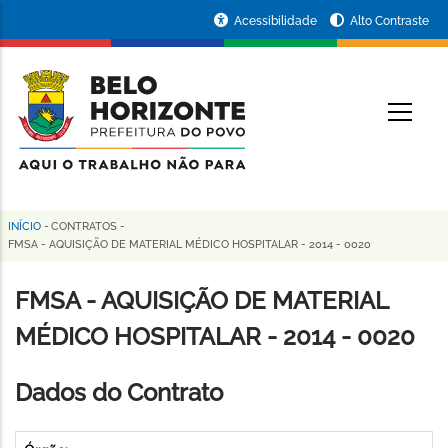
Pular
Portal
Acessibilidade
Alto Contraste
para
da
o
conteúdo
Prefeitura
O
principal
de
Belo
Horizonte
INÍCIO
-
CONTRATOS
-
Trilha
FMSA - AQUISIÇÃO DE MATERIAL MÉDICO HOSPITALAR - 2014 - 0020
de
FMSA - AQUISIÇÃO DE MATERIAL
navegação
MÉDICO HOSPITALAR - 2014 - 0020
Dados do Contrato