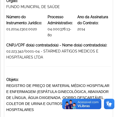
Órgão:
FUNDO MUNICIPAL DE SAÚDE
Número do
Processo
Ano da Assinatura
Instrumento Jurídico:
Administrativo:
do Contrato:
01.2014.2302.0020
04.000378.13-
2014
80
CNPJ/CPF do(a) contratado(a) - Nome do(a) contratado(a):
02.223.342/0001-04 - STARMED ARTIGOS MEDICOS E
HOSPITALARES LTDA
Objeto:
REGISTRO DE PREÇO DE MATERIAL MÉDICO HOSPITALAR
E ENFERMAGEM (ESPÁTULA GINECOLÓGICA, ABAIXADOR
DE LÍNGUA, ÁGUA OXIGENADA, GORRO DESCARTÁVEL,
COLETOR DE URINA E OUTROS MATERIAIS MÉDICO-
HOSPITALARES