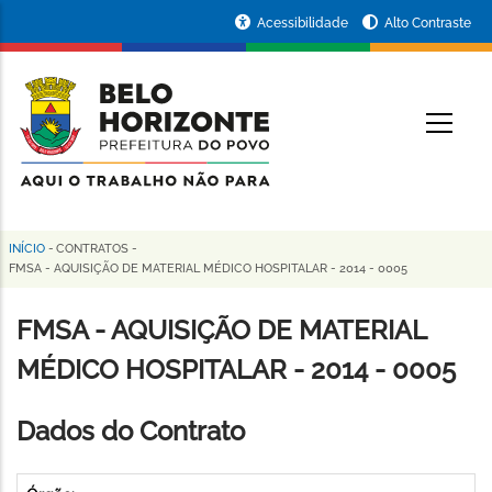
Pular
Portal
Acessibilidade
Alto Contraste
para
da
o
conteúdo
Prefeitura
O
principal
de
Belo
Horizonte
INÍCIO
-
CONTRATOS
-
Trilha
FMSA - AQUISIÇÃO DE MATERIAL MÉDICO HOSPITALAR - 2014 - 0005
de
FMSA - AQUISIÇÃO DE MATERIAL
navegação
MÉDICO HOSPITALAR - 2014 - 0005
Dados do Contrato