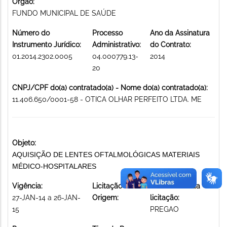
Órgão:
FUNDO MUNICIPAL DE SAÚDE
Número do
Processo
Ano da Assinatura
Instrumento Jurídico:
Administrativo:
do Contrato:
01.2014.2302.0005
04.000779.13-
2014
20
CNPJ/CPF do(a) contratado(a) - Nome do(a) contratado(a):
11.406.650/0001-58 - OTICA OLHAR PERFEITO LTDA. ME
Objeto:
AQUISIÇÃO DE LENTES OFTALMOLÓGICAS MATERIAIS
MÉDICO-HOSPITALARES
Vigência:
Licitação de
Modalidade da
27-JAN-14 a 26-JAN-
Origem:
licitação:
15
PREGAO