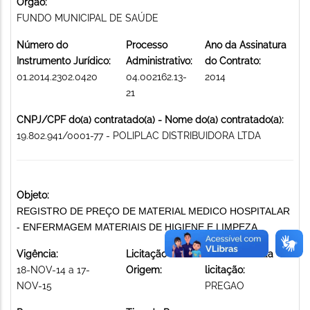
Órgão:
FUNDO MUNICIPAL DE SAÚDE
Número do
Processo
Ano da Assinatura
Instrumento Jurídico:
Administrativo:
do Contrato:
01.2014.2302.0420
04.002162.13-
2014
21
CNPJ/CPF do(a) contratado(a) - Nome do(a) contratado(a):
19.802.941/0001-77 - POLIPLAC DISTRIBUIDORA LTDA
Objeto:
REGISTRO DE PREÇO DE MATERIAL MEDICO HOSPITALAR
- ENFERMAGEM MATERIAIS DE HIGIENE E LIMPEZA
Vigência:
Licitação de
Modalidade da
18-NOV-14 a 17-
Origem:
licitação:
NOV-15
PREGAO