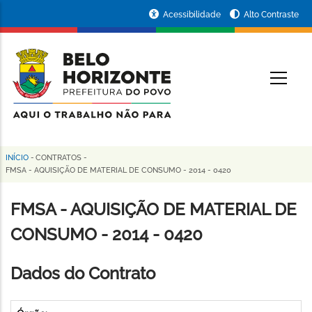
Pular
Portal
Acessibilidade
Alto Contraste
para
da
o
conteúdo
Prefeitura
O
principal
de
Belo
Horizonte
INÍCIO
-
CONTRATOS
-
Trilha
FMSA - AQUISIÇÃO DE MATERIAL DE CONSUMO - 2014 - 0420
de
FMSA - AQUISIÇÃO DE MATERIAL DE
navegação
CONSUMO - 2014 - 0420
Dados do Contrato