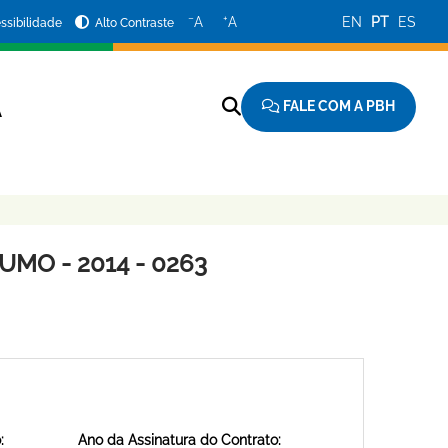
−
+
A
A
EN
PT
ES
ssibilidade
Alto Contraste
FALE COM A PBH
A
MO - 2014 - 0263
:
Ano da Assinatura do Contrato: