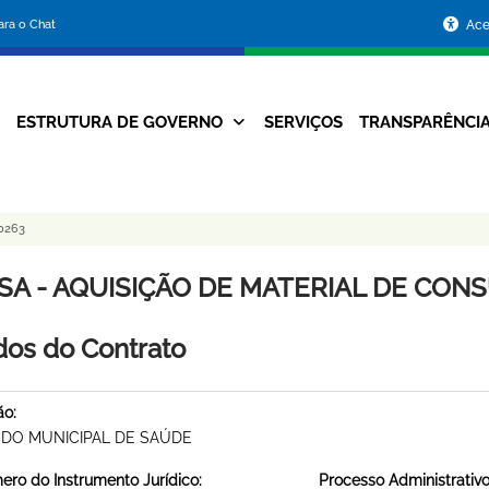
Portal
para o Chat
Ace
da
Prefeitura
ESTRUTURA DE GOVERNO
SERVIÇOS
TRANSPARÊNCI
Navegação
de
Principal
Belo
0263
Horizonte
SA - AQUISIÇÃO DE MATERIAL DE CONSU
os do Contrato
ão:
DO MUNICIPAL DE SAÚDE
ro do Instrumento Jurídico:
Processo Administrativo