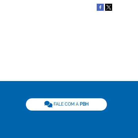
be
FALE COM A
PBH