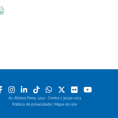
IMPRIMIR
ESTA
PÁGINA
Facebook
Instagram
Linkedin
Tiktok
Whatsapp
X
Flickr
Youtu
Av. Afonso Pena, 1212 - Centro | 30130-003
Política de privacidade
|
Mapa do site