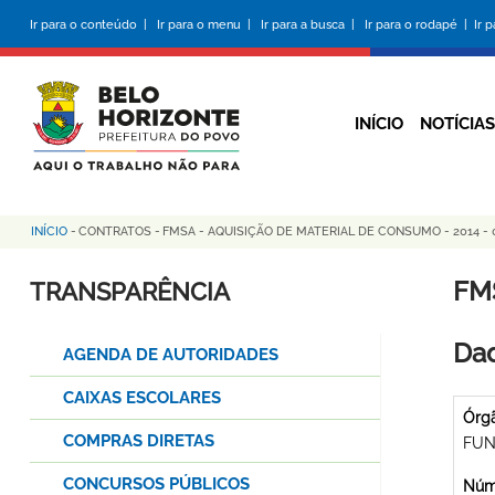
Pular
Ir para o conteúdo |
Ir para o menu |
Ir para a busca |
Ir para o rodapé |
Ir 
para
o
conteúdo
principal
INÍCIO
NOTÍCIAS
INÍCIO
-
CONTRATOS
-
FMSA - AQUISIÇÃO DE MATERIAL DE CONSUMO - 2014 - 
Trilha
de
FM
TRANSPARÊNCIA
navegação
Dad
AGENDA DE AUTORIDADES
CAIXAS ESCOLARES
Órg
COMPRAS DIRETAS
FUN
CONCURSOS PÚBLICOS
Núme