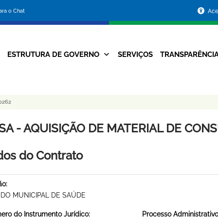
Portal
para o Chat
Ace
da
Prefeitura
ESTRUTURA DE GOVERNO
SERVIÇOS
TRANSPARÊNCI
Navegação
de
Principal
Belo
0262
Horizonte
SA - AQUISIÇÃO DE MATERIAL DE CONSU
os do Contrato
ão:
DO MUNICIPAL DE SAÚDE
ro do Instrumento Jurídico:
Processo Administrativo