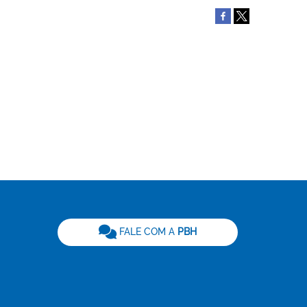
be
FALE COM A
PBH