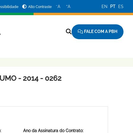
−
+
A
A
EN
PT
ES
ssibilidade
Alto Contraste
FALE COM A PBH
A
MO - 2014 - 0262
:
Ano da Assinatura do Contrato: