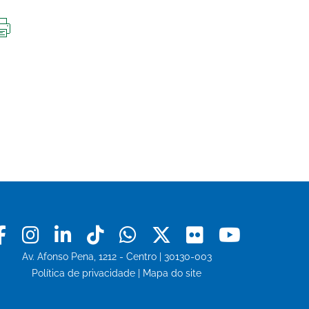
IMPRIMIR
ESTA
PÁGINA
Facebook
Instagram
Linkedin
Tiktok
Whatsapp
X
Flickr
Youtu
Av. Afonso Pena, 1212 - Centro | 30130-003
Política de privacidade
|
Mapa do site