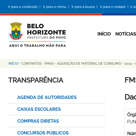
Pular
Ir para o conteúdo |
Ir para o menu |
Ir para a busca |
Ir para o rodapé |
Ir 
para
o
conteúdo
principal
INÍCIO
NOTÍCIAS
INÍCIO
-
CONTRATOS
-
FMSA - AQUISIÇÃO DE MATERIAL DE CONSUMO - 2014 - 
Trilha
de
FM
TRANSPARÊNCIA
navegação
Dad
AGENDA DE AUTORIDADES
CAIXAS ESCOLARES
Órg
COMPRAS DIRETAS
FUN
CONCURSOS PÚBLICOS
Núme