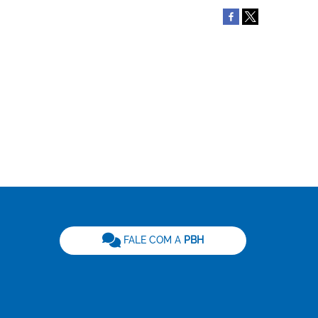
be
FALE COM A
PBH