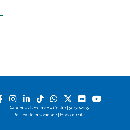
IMPRIMIR
ESTA
PÁGINA
Facebook
Instagram
Linkedin
Tiktok
Whatsapp
X
Flickr
Youtu
Av. Afonso Pena, 1212 - Centro | 30130-003
Política de privacidade
|
Mapa do site