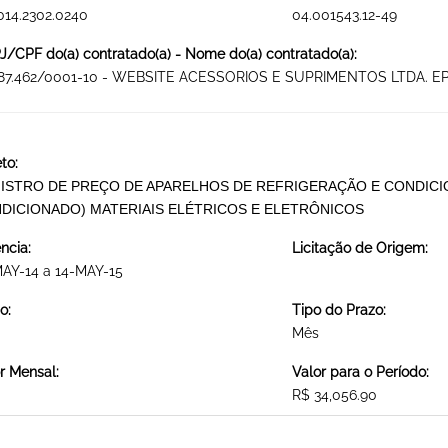
014.2302.0240
04.001543.12-49
/CPF do(a) contratado(a) - Nome do(a) contratado(a):
187.462/0001-10 - WEBSITE ACESSORIOS E SUPRIMENTOS LTDA. E
to:
ISTRO DE PREÇO DE APARELHOS DE REFRIGERAÇÃO E CONDICI
DICIONADO) MATERIAIS ELÉTRICOS E ELETRÔNICOS
ncia:
Licitação de Origem:
AY-14 a 14-MAY-15
o:
Tipo do Prazo:
Mês
r Mensal:
Valor para o Período:
R$ 34,056.90