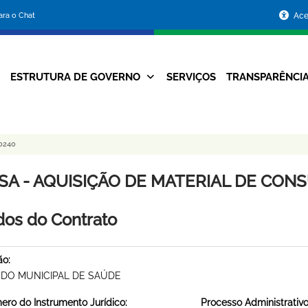
Portal
para o Chat
Ace
da
Prefeitura
ESTRUTURA DE GOVERNO
SERVIÇOS
TRANSPARÊNCI
Navegação
de
Principal
Belo
0240
Horizonte
SA - AQUISIÇÃO DE MATERIAL DE CONSU
os do Contrato
ão:
DO MUNICIPAL DE SAÚDE
ro do Instrumento Jurídico:
Processo Administrativo