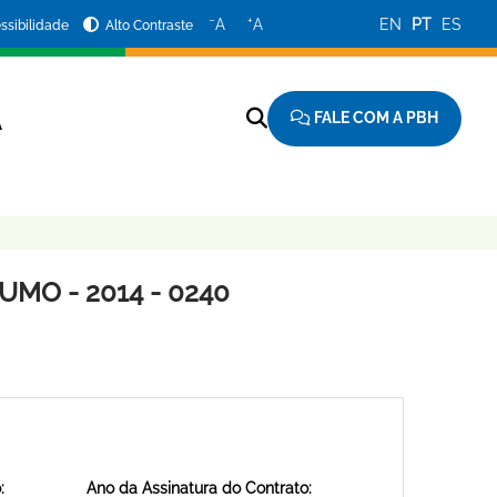
−
+
A
A
EN
PT
ES
ssibilidade
Alto Contraste
FALE COM A PBH
A
MO - 2014 - 0240
:
Ano da Assinatura do Contrato: