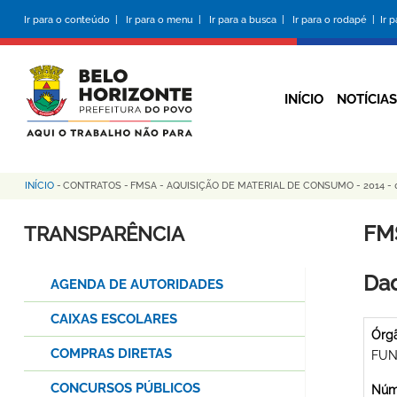
Pular
Ir para o conteúdo |
Ir para o menu |
Ir para a busca |
Ir para o rodapé |
Ir 
para
o
conteúdo
principal
INÍCIO
NOTÍCIAS
INÍCIO
-
CONTRATOS
-
FMSA - AQUISIÇÃO DE MATERIAL DE CONSUMO - 2014 - 
Trilha
de
FM
TRANSPARÊNCIA
navegação
Dad
AGENDA DE AUTORIDADES
CAIXAS ESCOLARES
Órg
COMPRAS DIRETAS
FUN
CONCURSOS PÚBLICOS
Núme