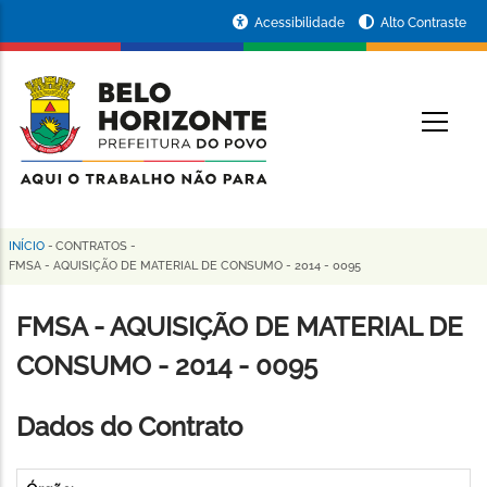
Pular
Portal
Acessibilidade
Alto Contraste
para
da
o
conteúdo
Prefeitura
O
principal
de
Belo
Horizonte
INÍCIO
-
CONTRATOS
-
Trilha
FMSA - AQUISIÇÃO DE MATERIAL DE CONSUMO - 2014 - 0095
de
FMSA - AQUISIÇÃO DE MATERIAL DE
navegação
CONSUMO - 2014 - 0095
Dados do Contrato