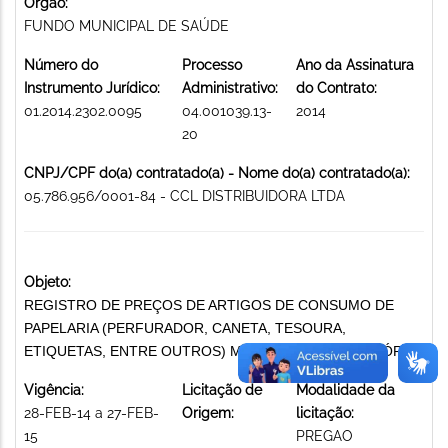
Órgão:
FUNDO MUNICIPAL DE SAÚDE
Número do
Processo
Ano da Assinatura
Instrumento Jurídico:
Administrativo:
do Contrato:
01.2014.2302.0095
04.001039.13-
2014
20
CNPJ/CPF do(a) contratado(a) - Nome do(a) contratado(a):
05.786.956/0001-84 - CCL DISTRIBUIDORA LTDA
Objeto:
REGISTRO DE PREÇOS DE ARTIGOS DE CONSUMO DE
PAPELARIA (PERFURADOR, CANETA, TESOURA,
ETIQUETAS, ENTRE OUTROS) MATERIAIS DE ESCRITÓRIO
Vigência:
Licitação de
Modalidade da
28-FEB-14 a 27-FEB-
Origem:
licitação:
15
PREGAO