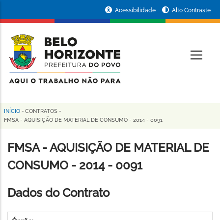
Pular
Portal
Acessibilidade
Alto Contraste
para
da
o
conteúdo
Prefeitura
O
principal
de
Belo
Horizonte
INÍCIO
-
CONTRATOS
-
Trilha
FMSA - AQUISIÇÃO DE MATERIAL DE CONSUMO - 2014 - 0091
de
FMSA - AQUISIÇÃO DE MATERIAL DE
navegação
CONSUMO - 2014 - 0091
Dados do Contrato