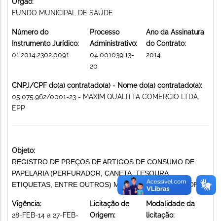
Órgão:
FUNDO MUNICIPAL DE SAÚDE
Número do
Processo
Ano da Assinatura
Instrumento Jurídico:
Administrativo:
do Contrato:
01.2014.2302.0091
04.001039.13-
2014
20
CNPJ/CPF do(a) contratado(a) - Nome do(a) contratado(a):
05.075.962/0001-23 - MAXIM QUALITTA COMERCIO LTDA.
EPP
Objeto:
REGISTRO DE PREÇOS DE ARTIGOS DE CONSUMO DE
PAPELARIA (PERFURADOR, CANETA, TESOURA,
ETIQUETAS, ENTRE OUTROS) MATERIAIS DE ESCRITÓRIO
Vigência:
Licitação de
Modalidade da
28-FEB-14 a 27-FEB-
Origem:
licitação: