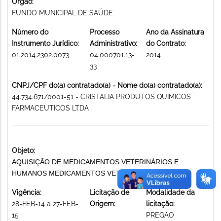
Órgão:
FUNDO MUNICIPAL DE SAÚDE
Número do
Processo
Ano da Assinatura
Instrumento Jurídico:
Administrativo:
do Contrato:
01.2014.2302.0073
04.000701.13-
2014
33
CNPJ/CPF do(a) contratado(a) - Nome do(a) contratado(a):
44.734.671/0001-51 - CRISTALIA PRODUTOS QUIMICOS
FARMACEUTICOS LTDA
Objeto:
AQUISIÇÃO DE MEDICAMENTOS VETERINÁRIOS E
HUMANOS MEDICAMENTOS VETERINÁRIOS
Vigência:
Licitação de
Modalidade da
28-FEB-14 a 27-FEB-
Origem:
licitação:
15
PREGAO