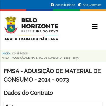
Pular
Portal
Acessibilidade
Alto Contraste
para
da
o
conteúdo
Prefeitura
O
principal
de
Belo
Horizonte
INÍCIO
-
CONTRATOS
-
Trilha
FMSA - AQUISIÇÃO DE MATERIAL DE CONSUMO - 2014 - 0073
de
FMSA - AQUISIÇÃO DE MATERIAL DE
navegação
CONSUMO - 2014 - 0073
Dados do Contrato