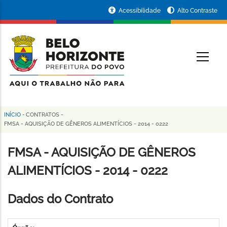
Pular
Portal
Acessibilidade
Alto Contraste
para
da
o
conteúdo
Prefeitura
O
principal
de
Belo
Horizonte
INÍCIO
-
CONTRATOS
-
Trilha
FMSA - AQUISIÇÃO DE GÊNEROS ALIMENTÍCIOS - 2014 - 0222
de
FMSA - AQUISIÇÃO DE GÊNEROS
navegação
ALIMENTÍCIOS - 2014 - 0222
Dados do Contrato