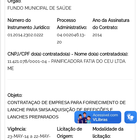
Órgão:
FUNDO MUNICIPAL DE SAÚDE
Número do
Processo
Ano da Assinatura
Instrumento Jurídico:
Administrativo:
do Contrato:
01.2014.2302.0222
04.002046.13-
2014
20
CNPJ/CPF do(a) contratado(a) - Nome do(a) contratado(a):
11.421.078/0001-04 - PANIFICADORA FATIA DO CEU LTDA.
ME
Objeto:
CONTRATAÇAO DE EMPRESA PARA FORNECIMENTO DE
LANCHE PARA SMSA AQUISIÇÃO DE REFEIÇÕES E
LANCHES PREPARADOS
Vigência:
Licitação de
Modalidade da
23-MAY-14 a 22-MAY-
Origem:
licitação: