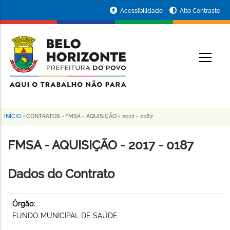
Pular
Portal
Acessibilidade
Alto Contraste
para
da
o
conteúdo
Prefeitura
O
principal
de
Belo
Horizonte
INÍCIO
-
CONTRATOS
-
FMSA - AQUISIÇÃO - 2017 - 0187
Trilha
de
FMSA - AQUISIÇÃO - 2017 - 0187
navegação
Dados do Contrato
Órgão:
FUNDO MUNICIPAL DE SAÚDE