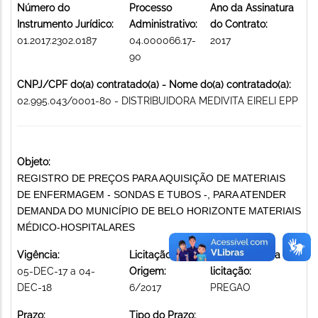
Número do
Processo
Ano da Assinatura
Instrumento Jurídico:
Administrativo:
do Contrato:
01.2017.2302.0187
04.000066.17-
2017
90
CNPJ/CPF do(a) contratado(a) - Nome do(a) contratado(a):
02.995.043/0001-80 - DISTRIBUIDORA MEDIVITA EIRELI EPP
Objeto:
REGISTRO DE PREÇOS PARA AQUISIÇÃO DE MATERIAIS
DE ENFERMAGEM - SONDAS E TUBOS -, PARA ATENDER
DEMANDA DO MUNICÍPIO DE BELO HORIZONTE MATERIAIS
MÉDICO-HOSPITALARES
Vigência:
Licitação de
Modalidade da
05-DEC-17 a 04-
Origem:
licitação:
DEC-18
6/2017
PREGAO
Prazo:
Tipo do Prazo: