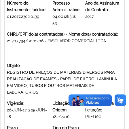
Número do
Processo
Ano da Assinatura
Instrumento Jurídico:
Administrativo:
do Contrato:
01.2017.2302.0139
04.001283.16-
2017
53
CNPJ/CPF do(a) contratado(a) - Nome do(a) contratado(a):
21.707.794/0001-06 - FASTLABOR COMERCIAL LTDA
Objeto:
REGISTRO DE PREÇOS DE MATERIAIS DIVERSOS PARA
REALIZAÇÃO DE EXAMES - PAPEL DE FILTRO, LAMÍNULA
EM VIDRO, TUBOS E OUTROS MATERIAIS DE
LABORATÓRIOS
Vigência:
Licitação de
Modalidade da
26-JUN-17 a 25-JUN-
Origem:
licitação:
18
182/2016
PREGAO
Prazo:
Tipo do Prazo: