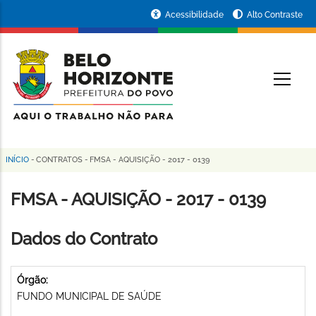
Pular
Portal
Acessibilidade
Alto Contraste
para
da
o
conteúdo
Prefeitura
O
principal
de
Belo
Horizonte
INÍCIO
-
CONTRATOS
-
FMSA - AQUISIÇÃO - 2017 - 0139
Trilha
de
FMSA - AQUISIÇÃO - 2017 - 0139
navegação
Dados do Contrato
Órgão:
FUNDO MUNICIPAL DE SAÚDE