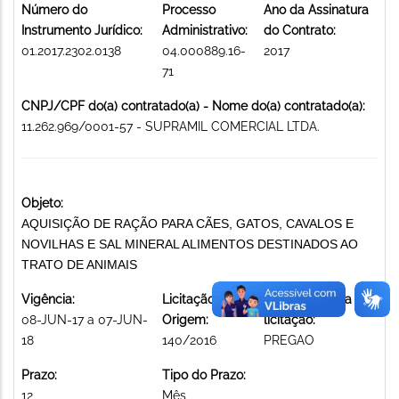
Número do
Processo
Ano da Assinatura
Instrumento Jurídico:
Administrativo:
do Contrato:
01.2017.2302.0138
04.000889.16-
2017
71
CNPJ/CPF do(a) contratado(a) - Nome do(a) contratado(a):
11.262.969/0001-57 - SUPRAMIL COMERCIAL LTDA.
Objeto:
AQUISIÇÃO DE RAÇÃO PARA CÃES, GATOS, CAVALOS E
NOVILHAS E SAL MINERAL ALIMENTOS DESTINADOS AO
TRATO DE ANIMAIS
Vigência:
Licitação de
Modalidade da
08-JUN-17 a 07-JUN-
Origem:
licitação:
18
140/2016
PREGAO
Prazo:
Tipo do Prazo:
12
Mês