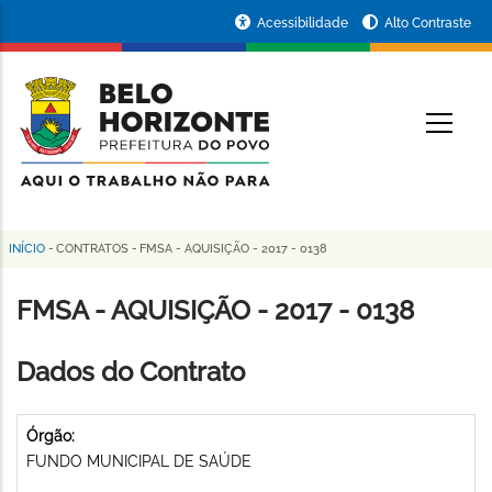
Pular
Portal
Acessibilidade
Alto Contraste
para
da
o
conteúdo
Prefeitura
O
principal
de
Belo
Horizonte
INÍCIO
-
CONTRATOS
-
FMSA - AQUISIÇÃO - 2017 - 0138
Trilha
de
FMSA - AQUISIÇÃO - 2017 - 0138
navegação
Dados do Contrato
Órgão:
FUNDO MUNICIPAL DE SAÚDE