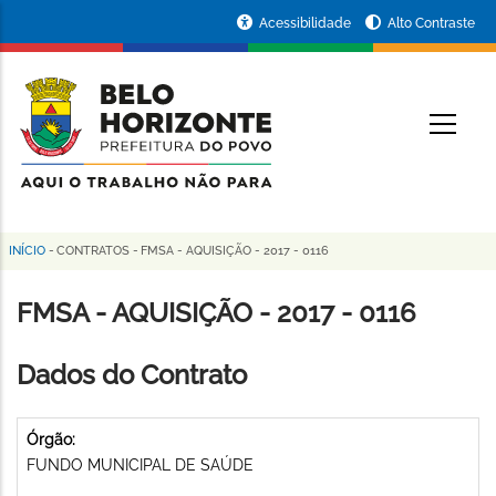
Pular
Portal
Acessibilidade
Alto Contraste
para
da
o
conteúdo
Prefeitura
O
principal
de
Belo
Horizonte
INÍCIO
-
CONTRATOS
-
FMSA - AQUISIÇÃO - 2017 - 0116
Trilha
de
FMSA - AQUISIÇÃO - 2017 - 0116
navegação
Dados do Contrato
Órgão:
FUNDO MUNICIPAL DE SAÚDE