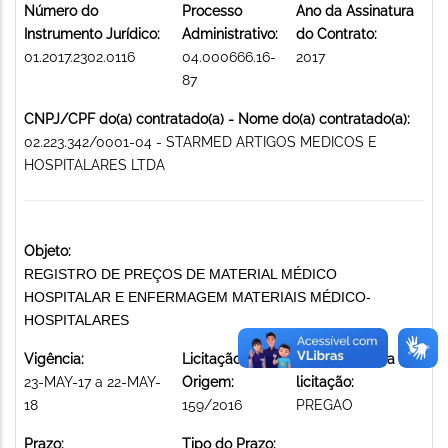
Número do
Processo
Ano da Assinatura
Instrumento Jurídico:
Administrativo:
do Contrato:
01.2017.2302.0116
04.000666.16-
2017
87
CNPJ/CPF do(a) contratado(a) - Nome do(a) contratado(a):
02.223.342/0001-04 - STARMED ARTIGOS MEDICOS E
HOSPITALARES LTDA
Objeto:
REGISTRO DE PREÇOS DE MATERIAL MÉDICO
HOSPITALAR E ENFERMAGEM MATERIAIS MÉDICO-
HOSPITALARES
Vigência:
Licitação de
Modalidade da
23-MAY-17 a 22-MAY-
Origem:
licitação:
18
159/2016
PREGAO
Prazo:
Tipo do Prazo: