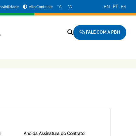
−
+
A
A
EN
PT
ES
ssibilidade
Alto Contraste
FALE COM A PBH
A
:
Ano da Assinatura do Contrato: