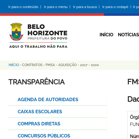
Pular
Ir para o conteúdo |
Ir para o menu |
Ir para a busca |
Ir para o rodapé |
Ir 
para
o
conteúdo
principal
INÍCIO
NOTÍCIAS
INÍCIO
-
CONTRATOS
-
FMSA - AQUISIÇÃO - 2017 - 0100
Trilha
de
FMS
TRANSPARÊNCIA
navegação
Dad
AGENDA DE AUTORIDADES
CAIXAS ESCOLARES
Órg
COMPRAS DIRETAS
FUN
CONCURSOS PÚBLICOS
Núme