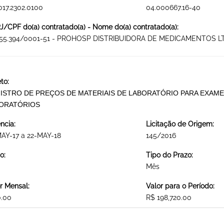
017.2302.0100
04.000667.16-40
/CPF do(a) contratado(a) - Nome do(a) contratado(a):
355.394/0001-51 - PROHOSP DISTRIBUIDORA DE MEDICAMENTOS L
to:
ISTRO DE PREÇOS DE MATERIAIS DE LABORATÓRIO PARA EXAME
ORATÓRIOS
ncia:
Licitação de Origem:
AY-17 a 22-MAY-18
145/2016
o:
Tipo do Prazo:
Mês
r Mensal:
Valor para o Período:
0.00
R$ 198,720.00