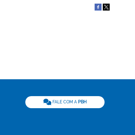
be
FALE COM A
PBH