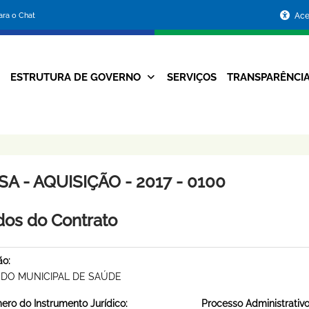
Portal
para o Chat
Ace
da
Prefeitura
ESTRUTURA DE GOVERNO
SERVIÇOS
TRANSPARÊNCI
Navegação
de
Principal
Belo
Horizonte
A - AQUISIÇÃO - 2017 - 0100
os do Contrato
ão:
DO MUNICIPAL DE SAÚDE
ro do Instrumento Jurídico:
Processo Administrativo