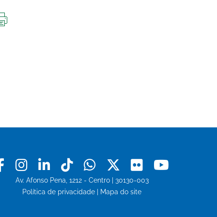
IMPRIMIR
ESTA
PÁGINA
Facebook
Instagram
Linkedin
Tiktok
Whatsapp
X
Flickr
Youtu
Av. Afonso Pena, 1212 - Centro | 30130-003
Política de privacidade
|
Mapa do site