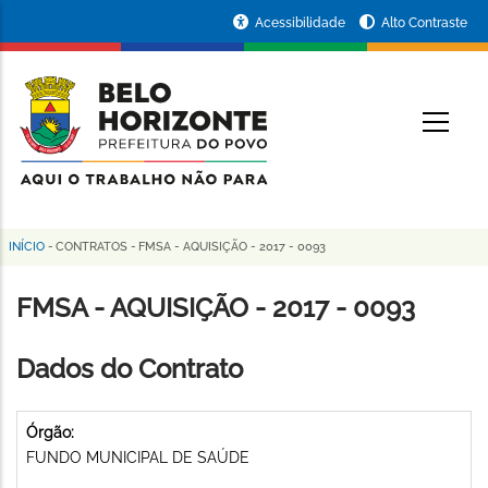
Pular
Portal
Acessibilidade
Alto Contraste
para
da
o
conteúdo
Prefeitura
O
principal
de
Belo
Horizonte
INÍCIO
-
CONTRATOS
-
FMSA - AQUISIÇÃO - 2017 - 0093
Trilha
de
FMSA - AQUISIÇÃO - 2017 - 0093
navegação
Dados do Contrato
Órgão:
FUNDO MUNICIPAL DE SAÚDE