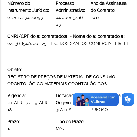
Número do
Processo
Ano da Assinatura
Instrumento Jurídico:
Administrativo:
do Contrato:
01.2017.2302.0093
04.000052.16-
2017
03
CNPJ/CPF do(a) contratado(a) - Nome do(a) contratado(a):
02.136.854/0001-25 - E.C. DOS SANTOS COMERCIAL EIRELI
Objeto:
REGISTRO DE PREÇOS DE MATERIAL DE CONSUMO
ODONTOLÓGICO MATERIAIS ODONTOLÓGICOS
Vigência:
Licitação de
Modalidade da
20-APR-17 a 19-APR-
Origem:
licitação:
18
31/2016
PREGAO
Prazo:
Tipo do Prazo:
12
Mês