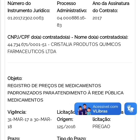
Número do
Processo
Ano da Assinatura
Instrumento Jurídico:
Administrativo:
do Contrato:
01.2017.2302.0063
04.000886.16-
2017
83
CNPJ/CPF do(a) contratado(a) - Nome do(a) contratado(a):
44.734.671/0001-51 - CRISTALIA PRODUTOS QUIMICOS
FARMACEUTICOS LTDA
Objeto:
REGISTRO DE PREÇOS DE MEDICAMENTOS
PADRONIZADOS PARA ATENDIMENTO À REDE PÚBLICA
MEDICAMENTOS
Vigência:
Licitação de
Modalidade da
31-MAR-17 a 30-MAR-
Origem:
licitação:
18
125/2016
PREGAO
Prazo:
Tipo do Prazo: