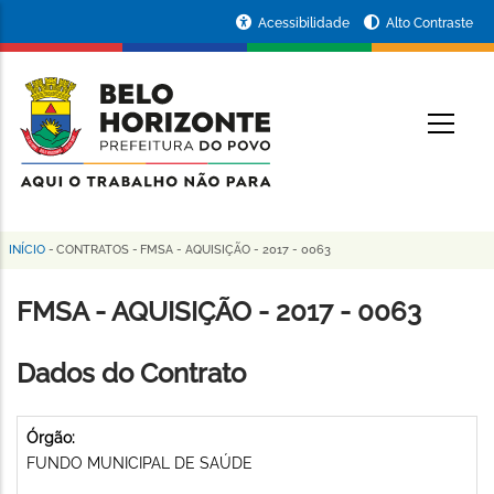
Pular
Portal
Acessibilidade
Alto Contraste
para
da
o
conteúdo
Prefeitura
O
principal
de
Belo
Horizonte
INÍCIO
-
CONTRATOS
-
FMSA - AQUISIÇÃO - 2017 - 0063
Trilha
de
FMSA - AQUISIÇÃO - 2017 - 0063
navegação
Dados do Contrato
Órgão:
FUNDO MUNICIPAL DE SAÚDE