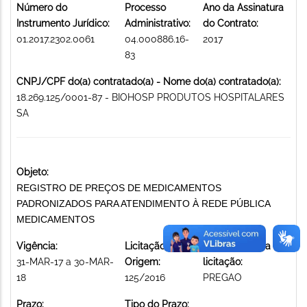
Número do
Processo
Ano da Assinatura
Instrumento Jurídico:
Administrativo:
do Contrato:
01.2017.2302.0061
04.000886.16-
2017
83
CNPJ/CPF do(a) contratado(a) - Nome do(a) contratado(a):
18.269.125/0001-87 - BIOHOSP PRODUTOS HOSPITALARES
SA
Objeto:
REGISTRO DE PREÇOS DE MEDICAMENTOS
PADRONIZADOS PARA ATENDIMENTO À REDE PÚBLICA
MEDICAMENTOS
Vigência:
Licitação de
Modalidade da
31-MAR-17 a 30-MAR-
Origem:
licitação:
18
125/2016
PREGAO
Prazo:
Tipo do Prazo: