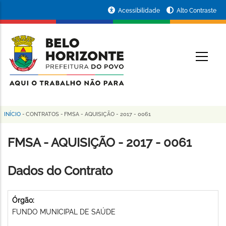
Pular
Portal
Acessibilidade
Alto Contraste
para
da
o
conteúdo
Prefeitura
O
principal
de
Belo
Horizonte
INÍCIO
-
CONTRATOS
-
FMSA - AQUISIÇÃO - 2017 - 0061
Trilha
de
FMSA - AQUISIÇÃO - 2017 - 0061
navegação
Dados do Contrato
Órgão:
FUNDO MUNICIPAL DE SAÚDE