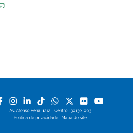
IMPRIMIR
ESTA
PÁGINA
Facebook
Instagram
Linkedin
Tiktok
Whatsapp
X
Flickr
Youtu
Av. Afonso Pena, 1212 - Centro | 30130-003
Política de privacidade
|
Mapa do site