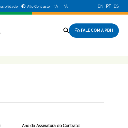
−
+
A
A
EN
PT
ES
ssibilidade
Alto Contraste
FALE COM A PBH
A
:
Ano da Assinatura do Contrato: