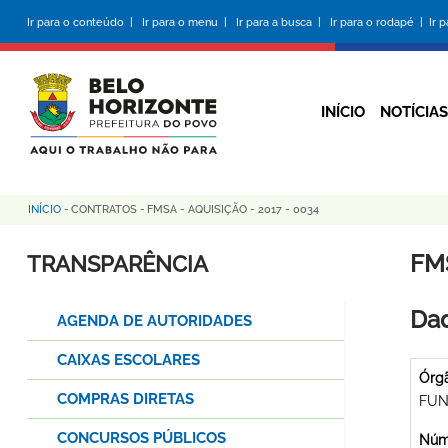
Pular
Ir para o conteúdo |
Ir para o menu |
Ir para a busca |
Ir para o rodapé |
Ir 
para
o
conteúdo
principal
INÍCIO
NOTÍCIAS
INÍCIO
-
CONTRATOS
-
FMSA - AQUISIÇÃO - 2017 - 0034
Trilha
de
FMS
TRANSPARÊNCIA
navegação
Dad
AGENDA DE AUTORIDADES
CAIXAS ESCOLARES
Órg
COMPRAS DIRETAS
FUN
CONCURSOS PÚBLICOS
Núme