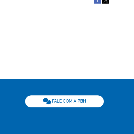
be
FALE COM A
PBH