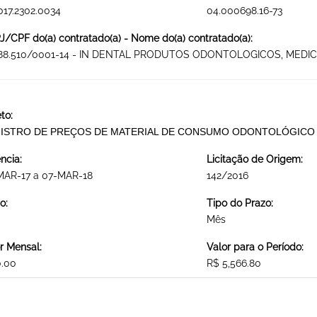
017.2302.0034
04.000698.16-73
/CPF do(a) contratado(a) - Nome do(a) contratado(a):
788.510/0001-14 - IN DENTAL PRODUTOS ODONTOLOGICOS, MEDIC
to:
ISTRO DE PREÇOS DE MATERIAL DE CONSUMO ODONTOLÓGICO
ncia:
Licitação de Origem:
MAR-17 a 07-MAR-18
142/2016
o:
Tipo do Prazo:
Mês
r Mensal:
Valor para o Período:
0.00
R$ 5,566.80