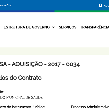
Portal
para o Chat
Ace
da
Prefeitura
ESTRUTURA DE GOVERNO
SERVIÇOS
TRANSPARÊNCI
Navegação
de
Principal
Belo
Horizonte
A - AQUISIÇÃO - 2017 - 0034
os do Contrato
ão:
DO MUNICIPAL DE SAÚDE
ro do Instrumento Jurídico:
Processo Administrativo