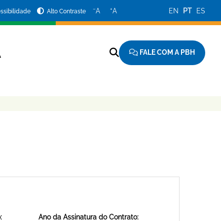
−
+
A
A
EN
PT
ES
ssibilidade
Alto Contraste
FALE COM A PBH
A
:
Ano da Assinatura do Contrato: