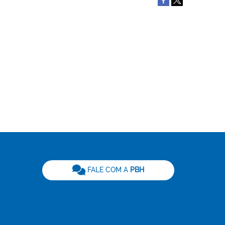
be
FALE COM A
PBH