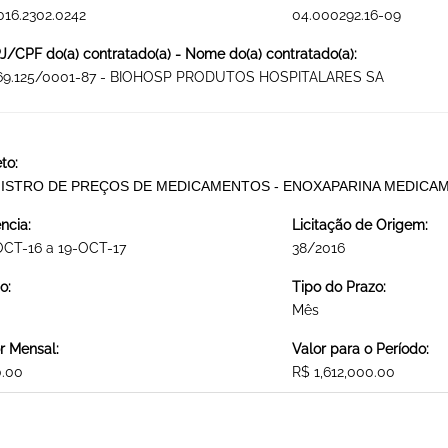
016.2302.0242
04.000292.16-09
/CPF do(a) contratado(a) - Nome do(a) contratado(a):
269.125/0001-87 - BIOHOSP PRODUTOS HOSPITALARES SA
to:
ISTRO DE PREÇOS DE MEDICAMENTOS - ENOXAPARINA MEDICA
ncia:
Licitação de Origem:
OCT-16 a 19-OCT-17
38/2016
o:
Tipo do Prazo:
Mês
r Mensal:
Valor para o Período:
0.00
R$ 1,612,000.00