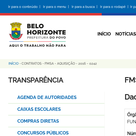
Pular
Ir para o conteúdo |
Ir para o menu |
Ir para a busca |
Ir para o rodapé |
Ir 
para
o
conteúdo
principal
INÍCIO
NOTÍCIAS
INÍCIO
-
CONTRATOS
-
FMSA - AQUISIÇÃO - 2016 - 0242
Trilha
de
FMS
TRANSPARÊNCIA
navegação
Dad
AGENDA DE AUTORIDADES
CAIXAS ESCOLARES
Órg
COMPRAS DIRETAS
FUN
CONCURSOS PÚBLICOS
Núme