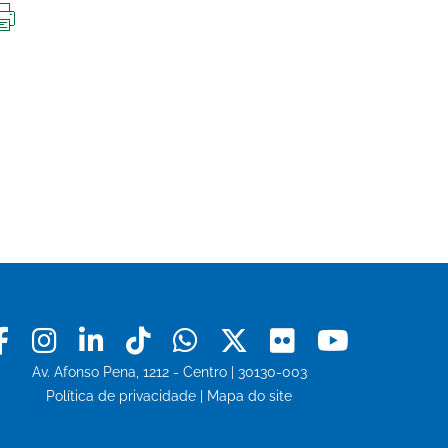
IMPRIMIR
ESTA
PÁGINA
Facebook
Instagram
Linkedin
Tiktok
Whatsapp
X
Flickr
Youtu
Av. Afonso Pena, 1212 - Centro | 30130-003
Política de privacidade
|
Mapa do site