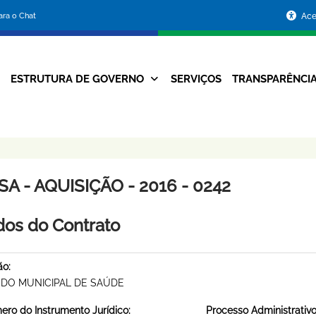
Portal
para o Chat
Ace
da
Prefeitura
ESTRUTURA DE GOVERNO
SERVIÇOS
TRANSPARÊNCI
Navegação
de
Principal
Belo
Horizonte
A - AQUISIÇÃO - 2016 - 0242
os do Contrato
ão:
DO MUNICIPAL DE SAÚDE
ro do Instrumento Jurídico:
Processo Administrativo