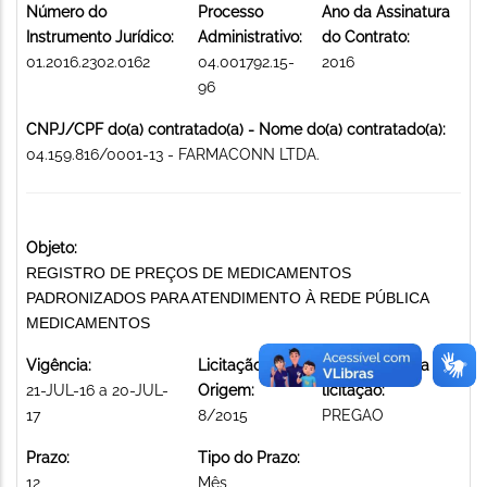
Número do
Processo
Ano da Assinatura
Instrumento Jurídico:
Administrativo:
do Contrato:
01.2016.2302.0162
04.001792.15-
2016
96
CNPJ/CPF do(a) contratado(a) - Nome do(a) contratado(a):
04.159.816/0001-13 - FARMACONN LTDA.
Objeto:
REGISTRO DE PREÇOS DE MEDICAMENTOS
PADRONIZADOS PARA ATENDIMENTO À REDE PÚBLICA
MEDICAMENTOS
Vigência:
Licitação de
Modalidade da
21-JUL-16 a 20-JUL-
Origem:
licitação:
17
8/2015
PREGAO
Prazo:
Tipo do Prazo:
12
Mês