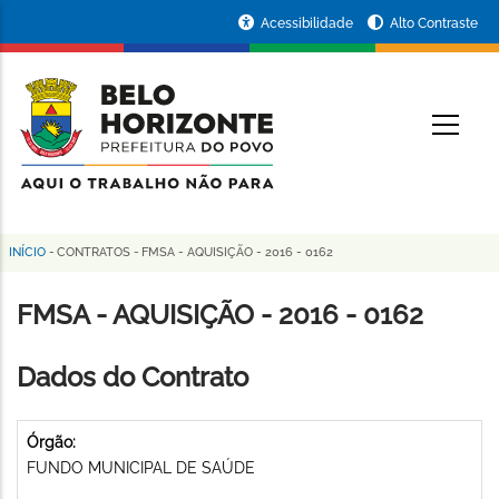
Pular
Portal
Acessibilidade
Alto Contraste
para
da
o
conteúdo
Prefeitura
O
principal
de
Belo
Horizonte
INÍCIO
-
CONTRATOS
-
FMSA - AQUISIÇÃO - 2016 - 0162
Trilha
de
FMSA - AQUISIÇÃO - 2016 - 0162
navegação
Dados do Contrato
Órgão:
FUNDO MUNICIPAL DE SAÚDE