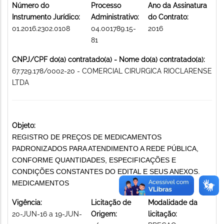
Número do
Processo
Ano da Assinatura
Instrumento Jurídico:
Administrativo:
do Contrato:
01.2016.2302.0108
04.001789.15-
2016
81
CNPJ/CPF do(a) contratado(a) - Nome do(a) contratado(a):
67.729.178/0002-20 - COMERCIAL CIRURGICA RIOCLARENSE
LTDA
Objeto:
REGISTRO DE PREÇOS DE MEDICAMENTOS
PADRONIZADOS PARA ATENDIMENTO A REDE PÚBLICA,
CONFORME QUANTIDADES, ESPECIFICAÇÕES E
CONDIÇÕES CONSTANTES DO EDITAL E SEUS ANEXOS.
MEDICAMENTOS
Vigência:
Licitação de
Modalidade da
20-JUN-16 a 19-JUN-
Origem:
licitação: