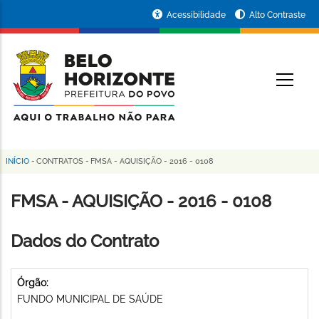
Pular
Portal
Acessibilidade
Alto Contraste
para
da
o
conteúdo
Prefeitura
O
principal
de
Belo
Horizonte
INÍCIO
-
CONTRATOS
-
FMSA - AQUISIÇÃO - 2016 - 0108
Trilha
de
FMSA - AQUISIÇÃO - 2016 - 0108
navegação
Dados do Contrato
Órgão:
FUNDO MUNICIPAL DE SAÚDE