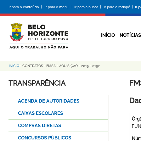
Pular
Ir para o conteúdo |
Ir para o menu |
Ir para a busca |
Ir para o rodapé |
Ir 
para
o
conteúdo
principal
INÍCIO
NOTÍCIAS
INÍCIO
-
CONTRATOS
-
FMSA - AQUISIÇÃO - 2015 - 0192
Trilha
de
FMS
TRANSPARÊNCIA
navegação
Dad
AGENDA DE AUTORIDADES
CAIXAS ESCOLARES
Órg
COMPRAS DIRETAS
FUN
CONCURSOS PÚBLICOS
Núme