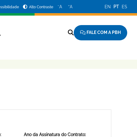
−
+
A
A
EN
PT
ES
ssibilidade
Alto Contraste
FALE COM A PBH
A
:
Ano da Assinatura do Contrato: