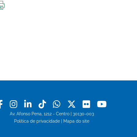
IMPRIMIR
ESTA
PÁGINA
Facebook
Instagram
Linkedin
Tiktok
Whatsapp
X
Flickr
Youtu
Av. Afonso Pena, 1212 - Centro | 30130-003
Política de privacidade
|
Mapa do site