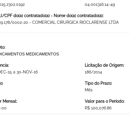
015.2302.0192
04.001316.14-49
/CPF do(a) contratado(a) - Nome do(a) contratado(a):
729.178/0002-20 - COMERCIAL CIRURGICA RIOCLARENSE LTDA
to:
ICAMENTOS MEDICAMENTOS
ncia:
Licitação de Origem:
DEC-15 a 30-NOV-16
186/2014
o:
Tipo do Prazo:
Mês
r Mensal:
Valor para o Período:
0.00
R$ 100,076.86