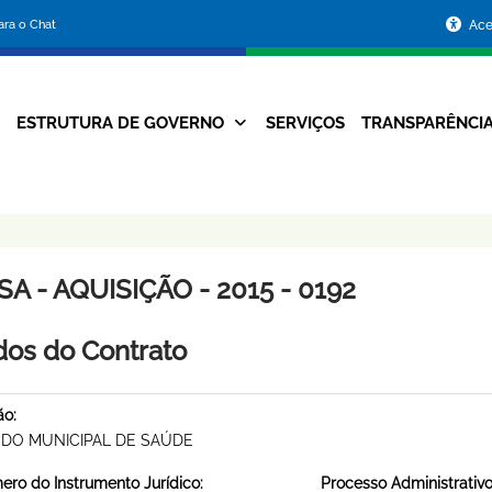
Portal
para o Chat
Ace
da
Prefeitura
ESTRUTURA DE GOVERNO
SERVIÇOS
TRANSPARÊNCI
Navegação
de
Principal
Belo
Horizonte
A - AQUISIÇÃO - 2015 - 0192
os do Contrato
ão:
DO MUNICIPAL DE SAÚDE
ro do Instrumento Jurídico:
Processo Administrativo