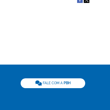
be
FALE COM A
PBH