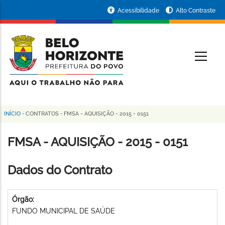
Pular
Portal
Acessibilidade
Alto Contraste
para
da
o
conteúdo
Prefeitura
O
principal
de
Belo
Horizonte
INÍCIO
-
CONTRATOS
-
FMSA - AQUISIÇÃO - 2015 - 0151
Trilha
de
FMSA - AQUISIÇÃO - 2015 - 0151
navegação
Dados do Contrato
Órgão:
FUNDO MUNICIPAL DE SAÚDE