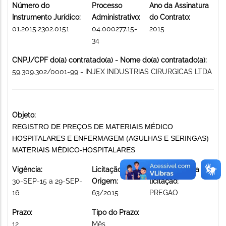
Número do
Processo
Ano da Assinatura
Instrumento Jurídico:
Administrativo:
do Contrato:
01.2015.2302.0151
04.000277.15-
2015
34
CNPJ/CPF do(a) contratado(a) - Nome do(a) contratado(a):
59.309.302/0001-99 - INJEX INDUSTRIAS CIRURGICAS LTDA
Objeto:
REGISTRO DE PREÇOS DE MATERIAIS MÉDICO
HOSPITALARES E ENFERMAGEM (AGULHAS E SERINGAS)
MATERIAIS MÉDICO-HOSPITALARES
Vigência:
Licitação de
Modalidade da
30-SEP-15 a 29-SEP-
Origem:
licitação:
16
63/2015
PREGAO
Prazo:
Tipo do Prazo:
12
Mês