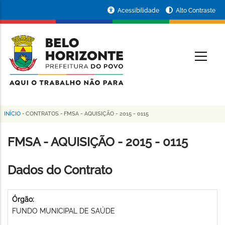
Pular
Portal
Acessibilidade
Alto Contraste
para
da
o
conteúdo
Prefeitura
O
principal
de
Belo
Horizonte
INÍCIO
-
CONTRATOS
-
FMSA - AQUISIÇÃO - 2015 - 0115
Trilha
de
FMSA - AQUISIÇÃO - 2015 - 0115
navegação
Dados do Contrato
Órgão:
FUNDO MUNICIPAL DE SAÚDE