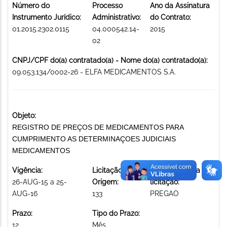
Número do
Processo
Ano da Assinatura
Instrumento Jurídico:
Administrativo:
do Contrato:
01.2015.2302.0115
04.000542.14-
2015
02
CNPJ/CPF do(a) contratado(a) - Nome do(a) contratado(a):
09.053.134/0002-26 - ELFA MEDICAMENTOS S.A.
Objeto:
REGISTRO DE PREÇOS DE MEDICAMENTOS PARA
CUMPRIMENTO AS DETERMINAÇOES JUDICIAIS
MEDICAMENTOS
Vigência:
Licitação de
Modalidade da
26-AUG-15 a 25-
Origem:
licitação:
AUG-16
133
PREGAO
Prazo:
Tipo do Prazo:
12
Mês