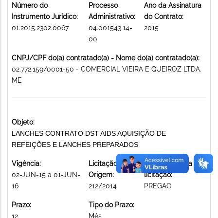
Número do
Processo
Ano da Assinatura
Instrumento Jurídico:
Administrativo:
do Contrato:
01.2015.2302.0067
04.001543.14-
2015
00
CNPJ/CPF do(a) contratado(a) - Nome do(a) contratado(a):
02.772.159/0001-50 - COMERCIAL VIEIRA E QUEIROZ LTDA.
ME
Objeto:
LANCHES CONTRATO DST AIDS AQUISIÇÃO DE
REFEIÇÕES E LANCHES PREPARADOS
Vigência:
Licitação de
Modalidade da
02-JUN-15 a 01-JUN-
Origem:
licitação:
16
212/2014
PREGAO
Prazo:
Tipo do Prazo:
12
Mês