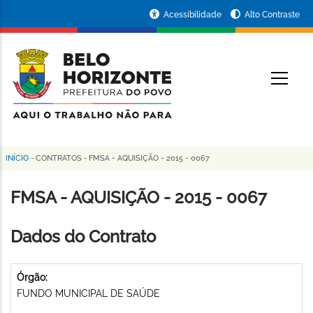
Pular
Portal
Acessibilidade
Alto Contraste
para
da
o
conteúdo
Prefeitura
O
principal
de
Belo
Horizonte
INÍCIO
-
CONTRATOS
-
FMSA - AQUISIÇÃO - 2015 - 0067
Trilha
de
FMSA - AQUISIÇÃO - 2015 - 0067
navegação
Dados do Contrato
Órgão:
FUNDO MUNICIPAL DE SAÚDE