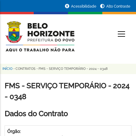
Pular
Portal
Acessibilidade
Alto Contraste
para
da
o
conteúdo
Prefeitura
O
principal
de
Belo
Horizonte
INÍCIO
-
CONTRATOS
-
FMS - SERVIÇO TEMPORÁRIO - 2024 - 0348
Trilha
de
FMS - SERVIÇO TEMPORÁRIO - 2024
navegação
- 0348
Dados do Contrato
Órgão: