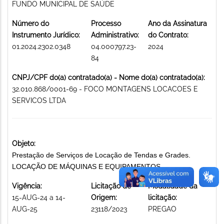
FUNDO MUNICIPAL DE SAÚDE
Número do
Processo
Ano da Assinatura
Instrumento Jurídico:
Administrativo:
do Contrato:
01.2024.2302.0348
04.000797.23-
2024
84
CNPJ/CPF do(a) contratado(a) - Nome do(a) contratado(a):
32.010.868/0001-69 - FOCO MONTAGENS LOCACOES E
SERVICOS LTDA
Objeto:
Prestação de Serviços de Locação de Tendas e Grades.
LOCAÇÃO DE MÁQUINAS E EQUIPAMENTOS
Vigência:
Licitação de
Modalidade da
15-AUG-24 a 14-
Origem:
licitação:
AUG-25
23118/2023
PREGAO