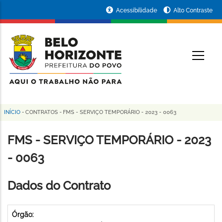
Pular
Portal
Acessibilidade
Alto Contraste
para
da
o
conteúdo
Prefeitura
O
principal
de
Belo
Horizonte
INÍCIO
-
CONTRATOS
-
FMS - SERVIÇO TEMPORÁRIO - 2023 - 0063
Trilha
de
FMS - SERVIÇO TEMPORÁRIO - 2023
navegação
- 0063
Dados do Contrato
Órgão: