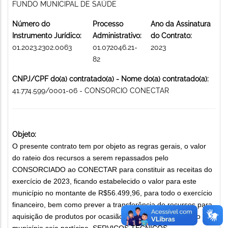
FUNDO MUNICIPAL DE SAÚDE
Número do
Processo
Ano da Assinatura
Instrumento Jurídico:
Administrativo:
do Contrato:
01.2023.2302.0063
01.072046.21-
2023
82
CNPJ/CPF do(a) contratado(a) - Nome do(a) contratado(a):
41.774.599/0001-06 - CONSORCIO CONECTAR
Objeto:
O presente contrato tem por objeto as regras gerais, o valor
do rateio dos recursos a serem repassados pelo
CONSORCIADO ao CONECTAR para constituir as receitas do
exercício de 2023, ficando estabelecido o valor para este
município no montante de R$56.499,96, para todo o exercício
financeiro, bem como prever a transferência de recursos para
aquisição de produtos por ocasião das licitações do qual o
município seja partícipe. SERVIÇOS TÉCNICOS