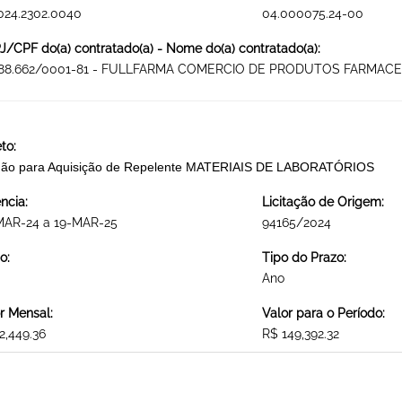
024.2302.0040
04.000075.24-00
/CPF do(a) contratado(a) - Nome do(a) contratado(a):
388.662/0001-81 - FULLFARMA COMERCIO DE PRODUTOS FARMAC
to:
gão para Aquisição de Repelente MATERIAIS DE LABORATÓRIOS
ncia:
Licitação de Origem:
MAR-24 a 19-MAR-25
94165/2024
o:
Tipo do Prazo:
Ano
r Mensal:
Valor para o Período:
2,449.36
R$ 149,392.32