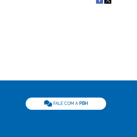
be
FALE COM A
PBH