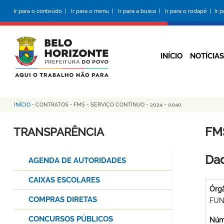
Pular
Ir para o conteúdo |
Ir para o menu |
Ir para a busca |
Ir para o rodapé |
Ir 
para
o
conteúdo
principal
INÍCIO
NOTÍCIAS
INÍCIO
-
CONTRATOS
-
FMS - SERVIÇO CONTÍNUO - 2024 - 0040
Trilha
de
FM
TRANSPARÊNCIA
navegação
Dad
AGENDA DE AUTORIDADES
CAIXAS ESCOLARES
Órg
COMPRAS DIRETAS
FUN
CONCURSOS PÚBLICOS
Núme