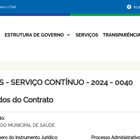
Portal
para o Chat
Ace
da
Prefeitura
ESTRUTURA DE GOVERNO
SERVIÇOS
TRANSPARÊNCI
Navegação
de
Principal
Belo
Horizonte
S - SERVIÇO CONTÍNUO - 2024 - 0040
os do Contrato
ão:
DO MUNICIPAL DE SAÚDE
ro do Instrumento Jurídico:
Processo Administrativo