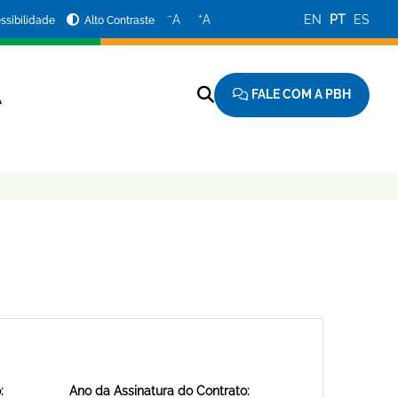
−
+
A
A
EN
PT
ES
ssibilidade
Alto Contraste
FALE COM A PBH
A
:
Ano da Assinatura do Contrato: