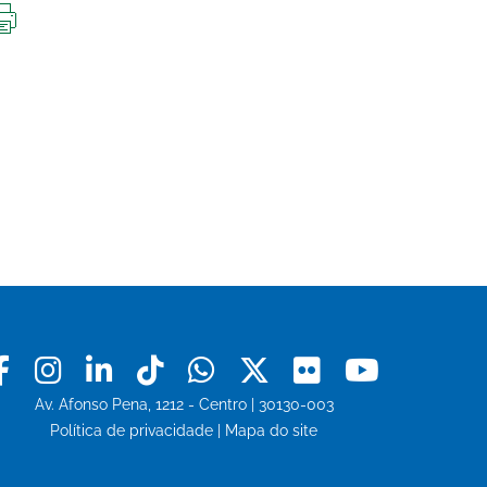
IMPRIMIR
ESTA
PÁGINA
Facebook
Instagram
Linkedin
Tiktok
Whatsapp
X
Flickr
Youtu
Av. Afonso Pena, 1212 - Centro | 30130-003
Política de privacidade
|
Mapa do site