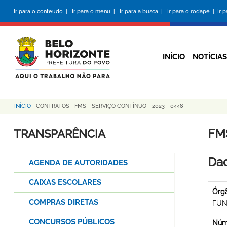
Pular
Ir para o conteúdo |
Ir para o menu |
Ir para a busca |
Ir para o rodapé |
Ir 
para
o
conteúdo
principal
INÍCIO
NOTÍCIAS
INÍCIO
-
CONTRATOS
-
FMS - SERVIÇO CONTÍNUO - 2023 - 0448
Trilha
de
FM
TRANSPARÊNCIA
navegação
Dad
AGENDA DE AUTORIDADES
CAIXAS ESCOLARES
Órg
COMPRAS DIRETAS
FUN
CONCURSOS PÚBLICOS
Núme