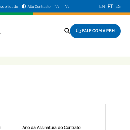
−
+
A
A
EN
PT
ES
ssibilidade
Alto Contraste
FALE COM A PBH
A
:
Ano da Assinatura do Contrato: