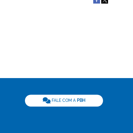
be
FALE COM A
PBH