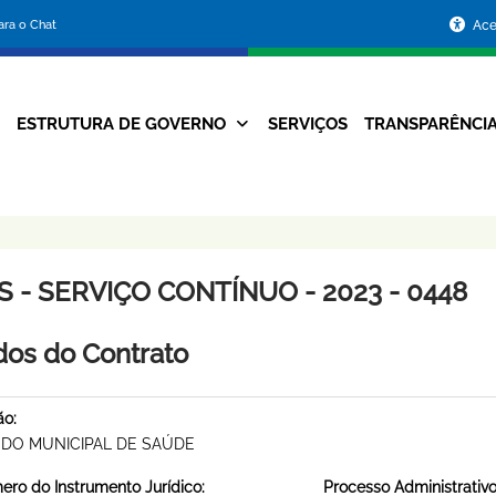
Portal
para o Chat
Ace
da
Prefeitura
ESTRUTURA DE GOVERNO
SERVIÇOS
TRANSPARÊNCI
Navegação
de
Principal
Belo
Horizonte
S - SERVIÇO CONTÍNUO - 2023 - 0448
os do Contrato
ão:
DO MUNICIPAL DE SAÚDE
ro do Instrumento Jurídico:
Processo Administrativo