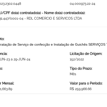
023.2302.0448
04.000973.22-24
/CPF do(a) contratado(a) - Nome do(a) contratado(a):
931.447/0001-04 - RDL COMERCIO E SERVICOS LTDA
to:
ratação de Serviço de confecção e Instalação de Guichês SERVI
ncia:
Licitação de Origem:
JUN-23 a 29-JUN-24
152/2022
o:
Tipo do Prazo:
Mês
r Mensal:
Valor para o Período:
1,663.89
R$ 259,966.66