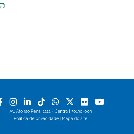
IMPRIMIR
ESTA
PÁGINA
Facebook
Instagram
Linkedin
Tiktok
Whatsapp
X
Flickr
Youtu
Av. Afonso Pena, 1212 - Centro | 30130-003
Política de privacidade
|
Mapa do site