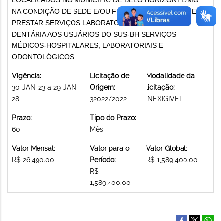
NA CONDIÇÃO DE SEDE E/OU FILIAL, INTERESSADOS EM
PRESTAR SERVIÇOS LABORATORIAIS DE PRÓTESE
DENTÁRIA AOS USUÁRIOS DO SUS-BH SERVIÇOS
MÉDICOS-HOSPITALARES, LABORATORIAIS E
ODONTOLÓGICOS
Vigência:
Licitação de
Modalidade da
30-JAN-23 a 29-JAN-
Origem:
licitação:
28
32022/2022
INEXIGIVEL
Prazo:
Tipo do Prazo:
60
Mês
Valor Mensal:
Valor para o
Valor Global:
R$ 26,490.00
Período:
R$ 1,589,400.00
R$
1,589,400.00