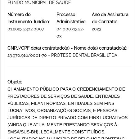
FUNDO MUNICIPAL DE SAÚDE
Número do
Processo
Ano da Assinatura
Instrumento Jurídico:
Administrativo:
do Contrato:
01.2023.2302.0007
04.000713.22-
2023
03
CNPJ/CPF do(a) contratado(a) - Nome do(a) contratado(a):
23.970.916/0001-70 - PROTESE DENTAL BRASIL LTDA
Objeto:
CHAMAMENTO PÚBLICO PARA O CREDENCIAMENTO DE
PRESTADORES DE SERVIÇOS DE SAÚDE, ENTIDADES
PÚBLICAS, FILANTRÓPICAS, ENTIDADES SEM FINS
LUCRATIVOS, ORGANIZAÇÕES SOCIAIS, E PESSOAS
JURÍDICAS DE DIREITO PRIVADO COM FINS LUCRATIVOS
(AINDA QUE ATUALMENTE PRESTANDO SERVIÇOS À
SMSA/SUS-BH), LEGALMENTE CONSTITUÍDOS,
LOCALIZADOS NO MUNICÍPIO DE BELO HORIZONTE/MG