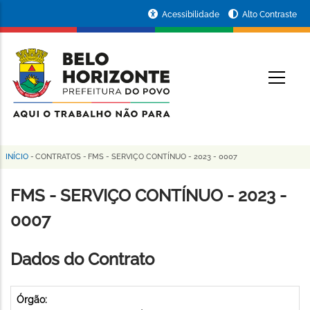
Pular
Portal
Acessibilidade
Alto Contraste
para
da
o
conteúdo
Prefeitura
O
principal
de
Belo
Horizonte
INÍCIO
-
CONTRATOS
-
FMS - SERVIÇO CONTÍNUO - 2023 - 0007
Trilha
de
FMS - SERVIÇO CONTÍNUO - 2023 -
navegação
0007
Dados do Contrato
Órgão: