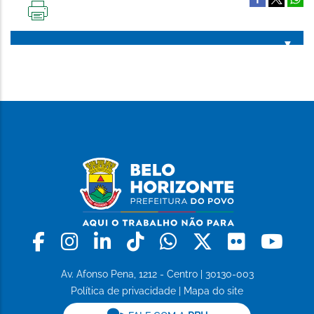
IMPRIMIR
ESTA
PÁGINA
Facebook
Instagram
Linkedin
Tiktok
Whatsapp
X
Flickr
Yo
Av. Afonso Pena, 1212 - Centro | 30130-003
Política de privacidade
|
Mapa do site