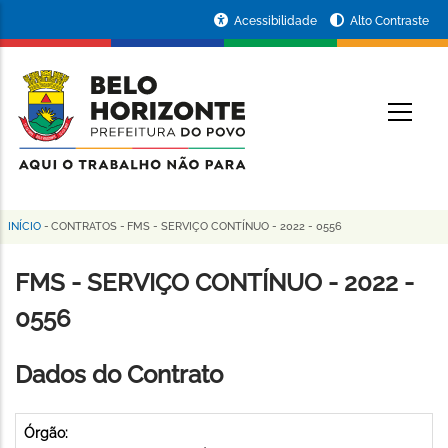
Pular
Portal
Acessibilidade
Alto Contraste
para
da
o
conteúdo
Prefeitura
O
principal
de
Belo
Horizonte
INÍCIO
-
CONTRATOS
-
FMS - SERVIÇO CONTÍNUO - 2022 - 0556
Trilha
de
FMS - SERVIÇO CONTÍNUO - 2022 -
navegação
0556
Dados do Contrato
Órgão: