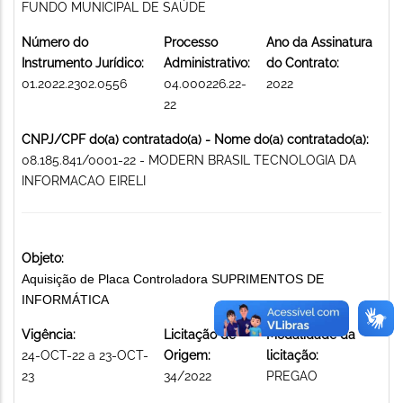
FUNDO MUNICIPAL DE SAÚDE
Número do
Processo
Ano da Assinatura
Instrumento Jurídico:
Administrativo:
do Contrato:
01.2022.2302.0556
04.000226.22-
2022
22
CNPJ/CPF do(a) contratado(a) - Nome do(a) contratado(a):
08.185.841/0001-22 - MODERN BRASIL TECNOLOGIA DA
INFORMACAO EIRELI
Objeto:
Aquisição de Placa Controladora SUPRIMENTOS DE
INFORMÁTICA
Vigência:
Licitação de
Modalidade da
24-OCT-22 a 23-OCT-
Origem:
licitação:
23
34/2022
PREGAO