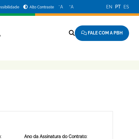
−
+
A
A
EN
PT
ES
ssibilidade
Alto Contraste
FALE COM A PBH
A
:
Ano da Assinatura do Contrato: