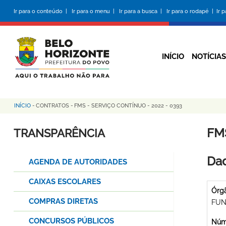
Pular
Ir para o conteúdo |
Ir para o menu |
Ir para a busca |
Ir para o rodapé |
Ir 
para
o
conteúdo
principal
INÍCIO
NOTÍCIAS
INÍCIO
-
CONTRATOS
-
FMS - SERVIÇO CONTÍNUO - 2022 - 0393
Trilha
de
FM
TRANSPARÊNCIA
navegação
Dad
AGENDA DE AUTORIDADES
CAIXAS ESCOLARES
Órg
COMPRAS DIRETAS
FUN
CONCURSOS PÚBLICOS
Núme