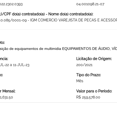
022.2302.0393
04.001098.21-07
/CPF do(a) contratado(a) - Nome do(a) contratado(a):
140.085/0001-09 - IGM COMERCIO VAREJISTA DE PECAS E ACESSO
to:
isição de equipamentos de multimidia EQUIPAMENTOS DE ÁUDIO, V
ncia:
Licitação de Origem:
UL-22 a 11-JUL-23
200/2021
o:
Tipo do Prazo:
Mês
r Mensal:
Valor para o Período:
1,631.50
R$ 259,578.00