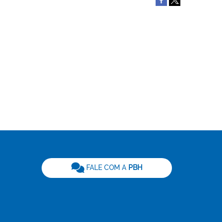
be
FALE COM A
PBH