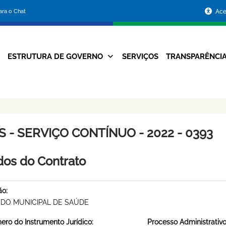
Portal
para o Chat
Ace
da
Prefeitura
ESTRUTURA DE GOVERNO
SERVIÇOS
TRANSPARÊNCI
Navegação
de
Principal
Belo
Horizonte
S - SERVIÇO CONTÍNUO - 2022 - 0393
os do Contrato
ão:
DO MUNICIPAL DE SAÚDE
ro do Instrumento Jurídico:
Processo Administrativo