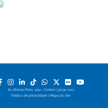
IMPRIMIR
ESTA
PÁGINA
Facebook
Instagram
Linkedin
Tiktok
Whatsapp
X
Flickr
Youtu
Av. Afonso Pena, 1212 - Centro | 30130-003
Política de privacidade
|
Mapa do site