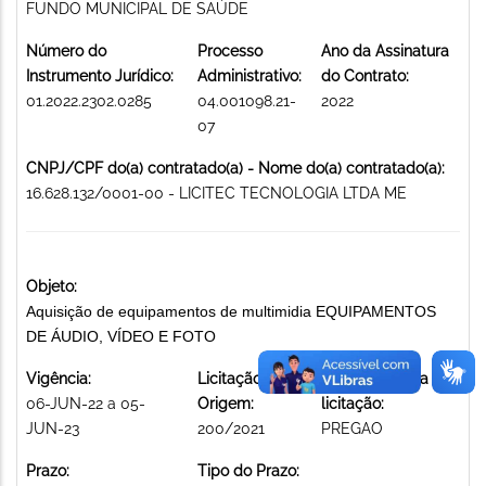
FUNDO MUNICIPAL DE SAÚDE
Número do
Processo
Ano da Assinatura
Instrumento Jurídico:
Administrativo:
do Contrato:
01.2022.2302.0285
04.001098.21-
2022
07
CNPJ/CPF do(a) contratado(a) - Nome do(a) contratado(a):
16.628.132/0001-00 - LICITEC TECNOLOGIA LTDA ME
Objeto:
Aquisição de equipamentos de multimidia EQUIPAMENTOS
DE ÁUDIO, VÍDEO E FOTO
Vigência:
Licitação de
Modalidade da
06-JUN-22 a 05-
Origem:
licitação:
JUN-23
200/2021
PREGAO
Prazo:
Tipo do Prazo: