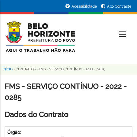
Pular
Portal
Acessibilidade
Alto Contraste
para
da
o
conteúdo
Prefeitura
O
principal
de
Belo
Horizonte
INÍCIO
-
CONTRATOS
-
FMS - SERVIÇO CONTÍNUO - 2022 - 0285
Trilha
de
FMS - SERVIÇO CONTÍNUO - 2022 -
navegação
0285
Dados do Contrato
Órgão: