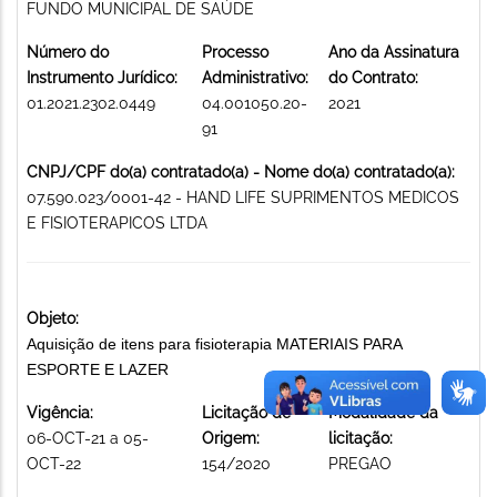
FUNDO MUNICIPAL DE SAÚDE
Número do
Processo
Ano da Assinatura
Instrumento Jurídico:
Administrativo:
do Contrato:
01.2021.2302.0449
04.001050.20-
2021
91
CNPJ/CPF do(a) contratado(a) - Nome do(a) contratado(a):
07.590.023/0001-42 - HAND LIFE SUPRIMENTOS MEDICOS
E FISIOTERAPICOS LTDA
Objeto:
Aquisição de itens para fisioterapia MATERIAIS PARA
ESPORTE E LAZER
Vigência:
Licitação de
Modalidade da
06-OCT-21 a 05-
Origem:
licitação:
OCT-22
154/2020
PREGAO