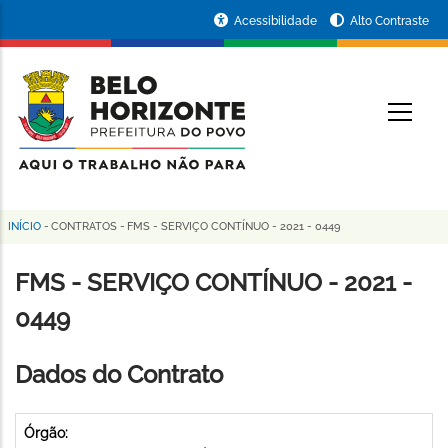
Pular
Portal
Acessibilidade
Alto Contraste
para
da
o
conteúdo
Prefeitura
O
principal
de
Belo
Horizonte
INÍCIO
-
CONTRATOS
-
FMS - SERVIÇO CONTÍNUO - 2021 - 0449
Trilha
de
FMS - SERVIÇO CONTÍNUO - 2021 -
navegação
0449
Dados do Contrato
Órgão: