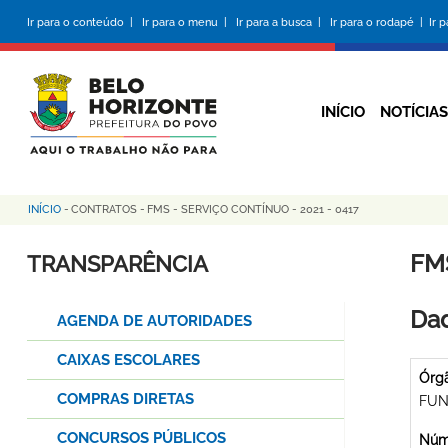
Pular
Ir para o conteúdo |
Ir para o menu |
Ir para a busca |
Ir para o rodapé |
Ir 
para
o
conteúdo
principal
INÍCIO
NOTÍCIAS
INÍCIO
-
CONTRATOS
-
FMS - SERVIÇO CONTÍNUO - 2021 - 0417
Trilha
de
FMS
TRANSPARÊNCIA
navegação
Dad
AGENDA DE AUTORIDADES
CAIXAS ESCOLARES
Órg
COMPRAS DIRETAS
FUN
CONCURSOS PÚBLICOS
Núme