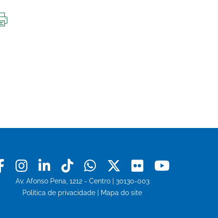
IMPRIMIR
ESTA
PÁGINA
Facebook
Instagram
Linkedin
Tiktok
Whatsapp
X
Flickr
Youtu
Av. Afonso Pena, 1212 - Centro | 30130-003
Política de privacidade
|
Mapa do site