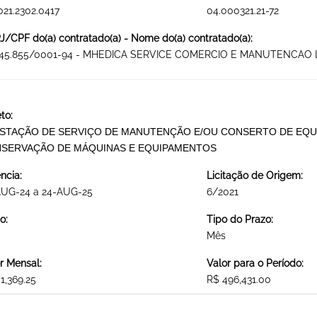
021.2302.0417
04.000321.21-72
/CPF do(a) contratado(a) - Nome do(a) contratado(a):
245.855/0001-94 - MHEDICA SERVICE COMERCIO E MANUTENCAO 
to:
STAÇÃO DE SERVIÇO DE MANUTENÇÃO E/OU CONSERTO DE EQ
SERVAÇÃO DE MÁQUINAS E EQUIPAMENTOS
ncia:
Licitação de Origem:
AUG-24 a 24-AUG-25
6/2021
o:
Tipo do Prazo:
Mês
r Mensal:
Valor para o Período:
1,369.25
R$ 496,431.00