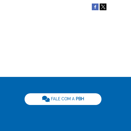
be
FALE COM A
PBH