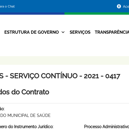
Portal
para o Chat
Ace
da
Prefeitura
ESTRUTURA DE GOVERNO
SERVIÇOS
TRANSPARÊNCI
Navegação
de
Principal
Belo
Horizonte
 - SERVIÇO CONTÍNUO - 2021 - 0417
os do Contrato
ão:
DO MUNICIPAL DE SAÚDE
ro do Instrumento Jurídico:
Processo Administrativo