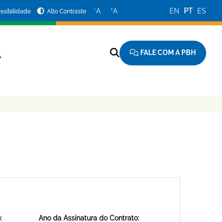
−
+
A
A
EN
PT
ES
ssibilidade
Alto Contraste
FALE COM A PBH
A
:
Ano da Assinatura do Contrato: