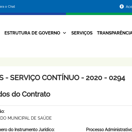
Portal
para o Chat
Ace
da
Prefeitura
ESTRUTURA DE GOVERNO
SERVIÇOS
TRANSPARÊNCI
Navegação
de
Principal
Belo
Horizonte
S - SERVIÇO CONTÍNUO - 2020 - 0294
os do Contrato
ão:
DO MUNICIPAL DE SAÚDE
ro do Instrumento Jurídico:
Processo Administrativo