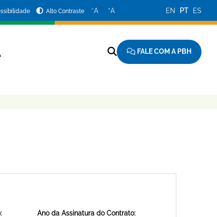
−
+
A
A
EN
PT
ES
ssibilidade
Alto Contraste
FALE COM A PBH
A
:
Ano da Assinatura do Contrato: