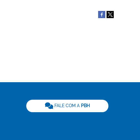
be
FALE COM A
PBH