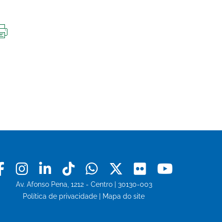
IMPRIMIR
ESTA
PÁGINA
Facebook
Instagram
Linkedin
Tiktok
Whatsapp
X
Flickr
Youtu
Av. Afonso Pena, 1212 - Centro | 30130-003
Política de privacidade
|
Mapa do site