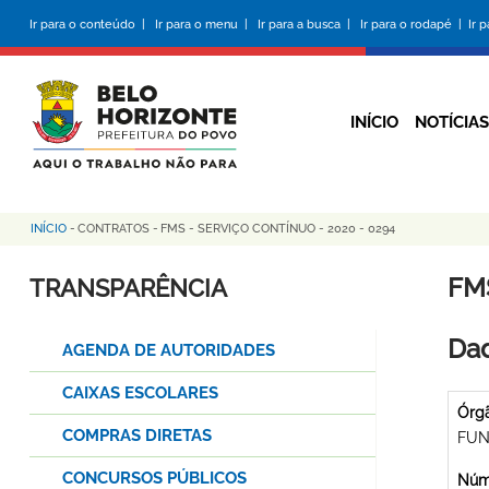
Pular
Ir para o conteúdo |
Ir para o menu |
Ir para a busca |
Ir para o rodapé |
Ir 
para
o
conteúdo
principal
INÍCIO
NOTÍCIAS
INÍCIO
-
CONTRATOS
-
FMS - SERVIÇO CONTÍNUO - 2020 - 0294
Trilha
de
FM
TRANSPARÊNCIA
navegação
Dad
AGENDA DE AUTORIDADES
CAIXAS ESCOLARES
Órg
COMPRAS DIRETAS
FUN
CONCURSOS PÚBLICOS
Núme